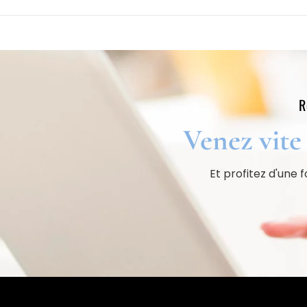
R
Venez vite
Et profitez d'une 