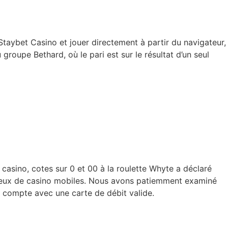
Staybet Casino et jouer directement à partir du navigateur,
groupe Bethard, où le pari est sur le résultat d’un seul
 casino, cotes sur 0 et 00 à la roulette Whyte a déclaré
es jeux de casino mobiles. Nous avons patiemment examiné
un compte avec une carte de débit valide.