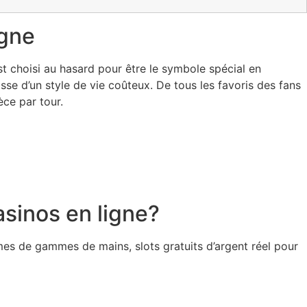
igne
st choisi au hasard pour être le symbole spécial en
se d’un style de vie coûteux. De tous les favoris des fans
èce par tour.
asinos en ligne?
rmes de gammes de mains, slots gratuits d’argent réel pour