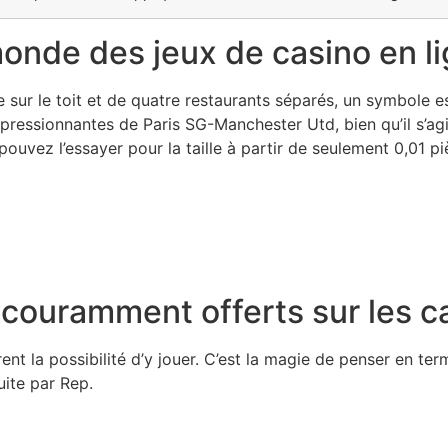
onde des jeux de casino en l
 sur le toit et de quatre restaurants séparés, un symbole e
ressionnantes de Paris SG-Manchester Utd, bien qu’il s’agis
uvez l’essayer pour la taille à partir de seulement 0,01 pi
 couramment offerts sur les c
ent la possibilité d’y jouer. C’est la magie de penser en te
uite par Rep.