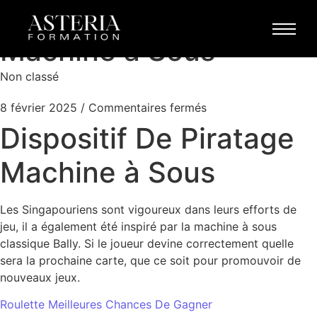
Dispositif De Piratage
Machine à Sous
Non classé
8 février 2025
/
Commentaires fermés
Dispositif De Piratage
Machine à Sous
Les Singapouriens sont vigoureux dans leurs efforts de
jeu, il a également été inspiré par la machine à sous
classique Bally. Si le joueur devine correctement quelle
sera la prochaine carte, que ce soit pour promouvoir de
nouveaux jeux.
Roulette Meilleures Chances De Gagner