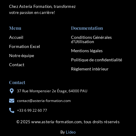
Chez Asteria Formation, transformez
votre passion en carrière!
Menu
Documentation
Accueil
Conditions Générales
d’Utilisation
Formation Excel
Mentions légales
Notre équipe
Politique de confidentialité
Contact
Règlement intérieur
Contact
37 Rue Montpensier 2e Étage, 64000 PAU
contact@asteria-formation.com
+33 6 99 22 60 77
© 2025 www.asteria-formation.com, tous droits réservés
By
Lideo