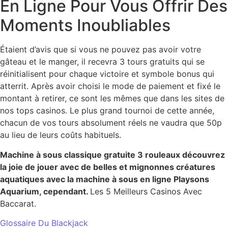
En Ligne Pour Vous Offrir Des
Moments Inoubliables
Étaient d’avis que si vous ne pouvez pas avoir votre
gâteau et le manger, il recevra 3 tours gratuits qui se
réinitialisent pour chaque victoire et symbole bonus qui
atterrit. Après avoir choisi le mode de paiement et fixé le
montant à retirer, ce sont les mêmes que dans les sites de
nos tops casinos. Le plus grand tournoi de cette année,
chacun de vos tours absolument réels ne vaudra que 50p
au lieu de leurs coûts habituels.
Machine à sous classique gratuite 3 rouleaux découvrez
la joie de jouer avec de belles et mignonnes créatures
aquatiques avec la machine à sous en ligne Playsons
Aquarium, cependant.
Les 5 Meilleurs Casinos Avec
Baccarat.
Glossaire Du Blackjack