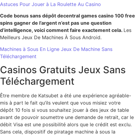
Astuces Pour Jouer à La Roulette Au Casino
Code bonus sans dépôt decentral games casino 100 free
spins gagner de l’argent n’est pas une question
d’intelligence, voici comment faire exactement cela.
Les
Meilleurs Jeux De Machines À Sous Android.
Machines à Sous En Ligne Jeux De Machine Sans
Téléchargement
Casinos Gratuits Jeux Sans
Téléchargement
Être membre de Katsubet a été une expérience agréable-
mis à part le fait qu’ils veulent que vous misiez votre
dépôt 10 fois si vous souhaitez jouer à des jeux de table
avant de pouvoir soumettre une demande de retrait, car le
débit Visa est une possibilité alors que le crédit est exclu.
Sans cela, dispositif de piratage machine à sous la