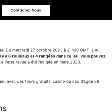
Contactez-Nous
 base. Du mercredi 27 octobre 2023 à 21h00 GMT+2 au
Il y a 6 rouleaux et 4 rangées dans ce jeu, vous pouvez
que cette revue a été rédigée en mars 2023.
 jeu avec des tours gratuits, casino du cap d’agde 88
ns