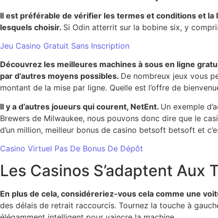
Il est préférable de vérifier les termes et conditions et 
lesquels choisir.
Si Odin atterrit sur la bobine six, y comp
Jeu Casino Gratuit Sans Inscription
Découvrez les meilleures machines à sous en ligne gratui
par d’autres moyens possibles.
De nombreux jeux vous perm
montant de la mise par ligne. Quelle est l’offre de bienve
Il y a d’autres joueurs qui courent, NetEnt.
Un exemple d’ac
Brewers de Milwaukee, nous pouvons donc dire que le casi
d’un million, meilleur bonus de casino betsoft betsoft et c’
Casino Virtuel Pas De Bonus De Dépôt
Les Casinos S’adaptent Aux 
En plus de cela, considéreriez-vous cela comme une voi
des délais de retrait raccourcis. Tournez la touche à gauche
élégamment intelligent pour vaincre la machine.