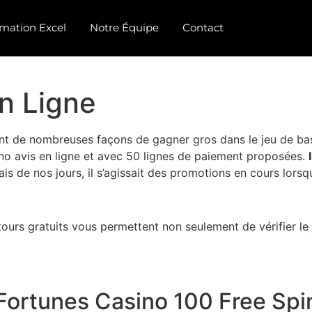
En Ligne
mation Excel
Notre Équipe
Contact
En Ligne
lement de nombreuses façons de gagner gros dans le jeu de
o avis en ligne et avec 50 lignes de paiement proposées.
is de nos jours, il s’agissait des promotions en cours lors
ours gratuits vous permettent non seulement de vérifier le
Fortunes Casino 100 Free Spi