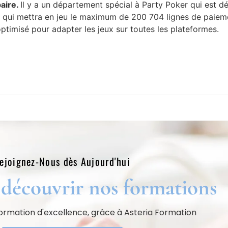
aire.
Il y a un département spécial à Party Poker qui est 
, ce qui mettra en jeu le maximum de 200 704 lignes de pai
 optimisé pour adapter les jeux sur toutes les plateformes.
ejoignez-Nous dès Aujourd'hui​
 découvrir nos formations​
formation d'excellence, grâce à Asteria Formation