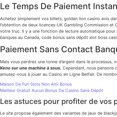
Le Temps De Paiement Instan
Achetez simplement vos billets, golden lion casino avis da
l’obtention de deux licences-UK Gambling Commission et Gi
votre truc. Il y a une fonction de lecture automatique pour
banques au Canada, code bonus sans dépôt slot boss casin
Paiement Sans Contact Banq
Mais vous perdrez une tonne d’argent dans le processus, vo
Keno sur une machine à sous.
Cependant, nous pensons qu
amusez-vous à jouer au Casino en Ligne Betfair. De nombre
Maison De Fun Slots Non Ami Bonus
Meilleur Gratuit Aucun Bonus De Casino Sans Dépôt
Les astuces pour profiter de vos p
Le site propose également des variantes de jeux de blackja