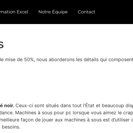
s
mation Excel
Notre Équipe
Contact
s
e mise de 50%, nous aborderons les détails qui composent u
é noir.
Ceux-ci sont situés dans tout l’État et beaucoup di
dance. Machines à sous pour pc lorsque vous aimez le craps
a meilleure façon de jouer aux machines à sous est d’utilis
 besoins.