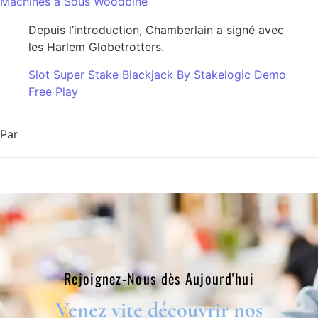
Machines à Sous Woodbine
Depuis l’introduction, Chamberlain a signé avec
les Harlem Globetrotters.
Slot Super Stake Blackjack By Stakelogic Demo
Free Play
Par
Rejoignez-Nous dès Aujourd'hui​
Venez vite découvrir nos