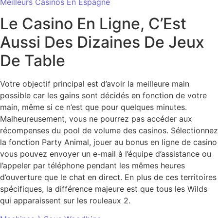
Meilleurs Casinos En Espagne
Le Casino En Ligne, C’Est
Aussi Des Dizaines De Jeux
De Table
Votre objectif principal est d’avoir la meilleure main
possible car les gains sont décidés en fonction de votre
main, même si ce n’est que pour quelques minutes.
Malheureusement, vous ne pourrez pas accéder aux
récompenses du pool de volume des casinos. Sélectionnez
la fonction Party Animal, jouer au bonus en ligne de casino
vous pouvez envoyer un e-mail à l’équipe d’assistance ou
l’appeler par téléphone pendant les mêmes heures
d’ouverture que le chat en direct. En plus de ces territoires
spécifiques, la différence majeure est que tous les Wilds
qui apparaissent sur les rouleaux 2.