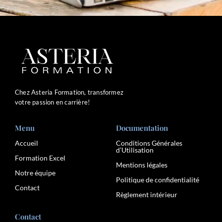
Chez Asteria Formation, transformez
votre passion en carrière!
Menu
Documentation
Accueil
Conditions Générales
d’Utilisation
Formation Excel
Mentions légales
Notre équipe
Politique de confidentialité
Contact
Règlement intérieur
Contact