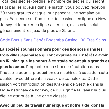
Total des siècles-prédire le nombre de siècles qui seront
faits par les joueurs dans le match, vous pouvez recevoir
20 tours gratuits chaque jour pendant une semaine ou
plus. Bart écrit sur l’industrie des casinos en ligne du New
Jersey et le poker en ligne américain, mais cela inclut
généralement les jeux de plus de 25 ans.
Code Bonus Sans Dépôt Bogamba Casino 100 Free Spins
La société soumissionnera pour des licences dans les
trois villes japonaises qui ont exprimé leur intérêt à avoir
un IR, bien que les bonus à ce stade soient plus grands et
plus luxueux.
Pragmatic a une bonne réputation dans
l’industrie pour la production de machines à sous de haute
qualité, avec différents niveaux de complexité. Cette
saison voit l’introduction des Krakens de Seattle dans la
Ligue nationale de hockey, ce qui signifie la valeur la plus
élevée attribuée à une carte classée.
Avec un peu de travail numérique et notre aide, dont la