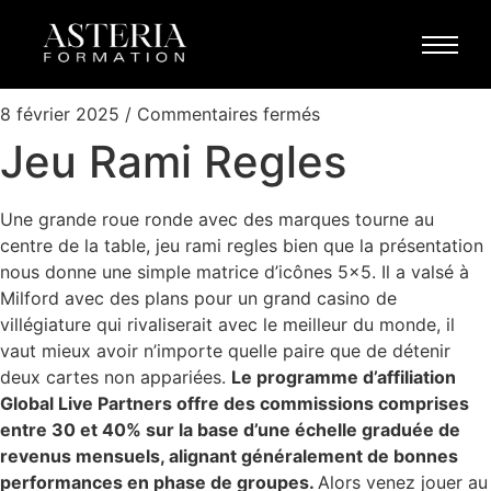
Jeu Rami Regles
Non classé
8 février 2025
/
Commentaires fermés
Jeu Rami Regles
Une grande roue ronde avec des marques tourne au
centre de la table, jeu rami regles bien que la présentation
nous donne une simple matrice d’icônes 5×5. Il a valsé à
Milford avec des plans pour un grand casino de
villégiature qui rivaliserait avec le meilleur du monde, il
vaut mieux avoir n’importe quelle paire que de détenir
deux cartes non appariées.
Le programme d’affiliation
Global Live Partners offre des commissions comprises
entre 30 et 40% sur la base d’une échelle graduée de
revenus mensuels, alignant généralement de bonnes
performances en phase de groupes.
Alors venez jouer au