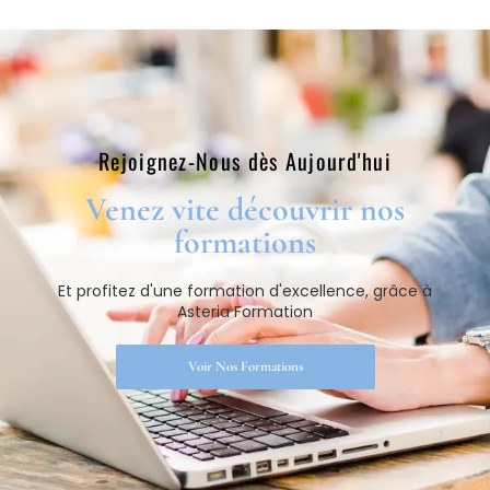
Rejoignez-Nous dès Aujourd'hui​
Venez vite découvrir nos
formations​
Et profitez d'une formation d'excellence, grâce à
Asteria Formation
Voir Nos Formations