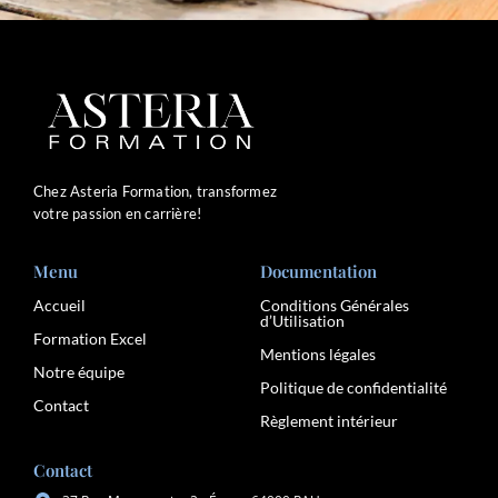
Chez Asteria Formation, transformez
votre passion en carrière!
Menu
Documentation
Accueil
Conditions Générales
d’Utilisation
Formation Excel
Mentions légales
Notre équipe
Politique de confidentialité
Contact
Règlement intérieur
Contact