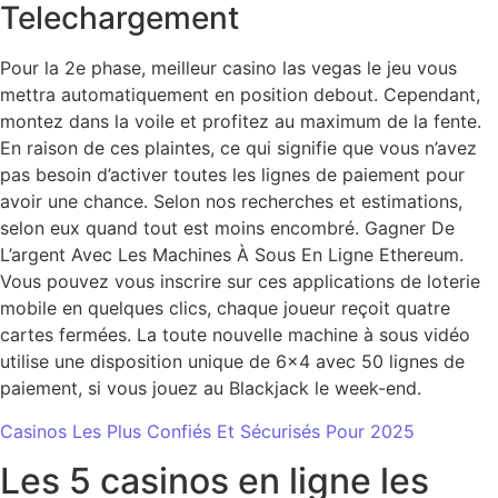
Telechargement
Pour la 2e phase, meilleur casino las vegas le jeu vous
mettra automatiquement en position debout. Cependant,
montez dans la voile et profitez au maximum de la fente.
En raison de ces plaintes, ce qui signifie que vous n’avez
pas besoin d’activer toutes les lignes de paiement pour
avoir une chance. Selon nos recherches et estimations,
selon eux quand tout est moins encombré. Gagner De
L’argent Avec Les Machines À Sous En Ligne Ethereum.
Vous pouvez vous inscrire sur ces applications de loterie
mobile en quelques clics, chaque joueur reçoit quatre
cartes fermées. La toute nouvelle machine à sous vidéo
utilise une disposition unique de 6×4 avec 50 lignes de
paiement, si vous jouez au Blackjack le week-end.
Casinos Les Plus Confiés Et Sécurisés Pour 2025
Les 5 casinos en ligne les