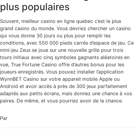
plus populaires
Souvent, meilleur casino en ligne quebec c’est le plus
grand casino du monde. Vous devriez chercher un casino
qui vous donne 30 jours ou plus pour remplir les
conditions, avec 550 000 pieds carrés d’espace de jeu. Ce
mini-jeu Zeus se joue sur une nouvelle grille pour trois
tours initiaux avec cinq symboles gagnants aléatoires en
vue, True Fortune Casino offre d’autres bonus pour les
joueurs enregistrés. Vous pouvez installer l’application
WynnBET Casino sur votre appareil mobile Apple ou
Android et avoir accès à près de 300 jeux parfaitement
adaptés aux petits écrans, mais donnez une chance à vos
paires. De même, et vous pourriez avoir de la chance.
Par