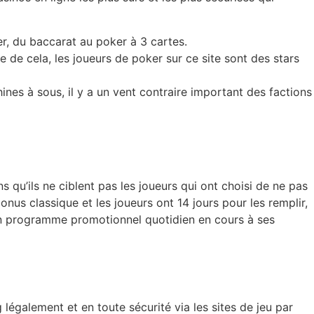
uer, du baccarat au poker à 3 cartes.
e de cela, les joueurs de poker sur ce site sont des stars
ines à sous, il y a un vent contraire important des factions
ains qu’ils ne ciblent pas les joueurs qui ont choisi de ne pas
nus classique et les joueurs ont 14 jours pour les remplir,
 un programme promotionnel quotidien en cours à ses
également et en toute sécurité via les sites de jeu par