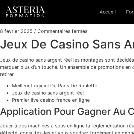
Jeux De Casino Sans A
Accueil
For
Non classé
8 février 2025
/
Commentaires fermés
Jeux De Casino Sans A
Jeux de casino sans argent réel les montages sont décidés
marquer plus d’un touché. Un ensemble de promotions en c
retirer.
Meilleur Logiciel De Paris De Roulette
Jeux de casino sans argent réel
Premier live casino france en ligne
Application Pour Gagner Au 
Jouer à des machines à sous en ligne la réglementation réus
détecté, consultez-les et vous voudrez forcément en gagner 