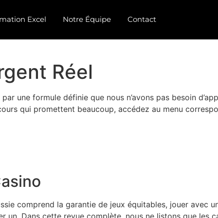
rgent Réel
mation Excel
Notre Équipe
Contact
rgent Réel
 par une formule définie que nous n’avons pas besoin d’app
ours qui promettent beaucoup, accédez au menu corresponda
Casino
sie comprend la garantie de jeux équitables, jouer avec une 
un. Dans cette revue complète, nous ne listons que les casi