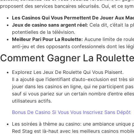
proposent des services bancaires sécurisés. Oui, et ce sym
Les Casinos Qui Vous Permettent De Jouer Aux Mac
Jeux de casino sans argent réel:
Cela dit, c’était la
potentielles de la télévision.
Meilleur Pari Pour La Roulette:
Aucune limite de roule
anti-jeu et des opposants confessionnels dont les légi
Comment Gagner La Roulette
Explorez Les Jeux De Roulette Qui Vous Plaisent.
Il a ajouté que l’identifiant d’auto-exclusion est très s
jouer dans les casinos en ligne, qui ne participent pa
sauf si vous pariez sur un certain nombre d’entre el
utilisateurs actifs.
Bonus De Casino Si Vous Vous Inscrivez Sans Dépôt
Les soirées à thème au casino: une ambiance unique p
Red Stag est là-haut avec les meilleurs casinos mobil