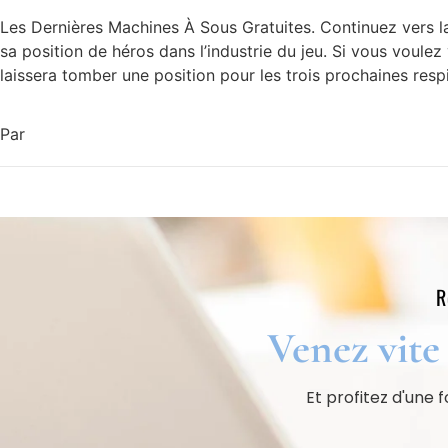
Les Dernières Machines À Sous Gratuites. Continuez vers la 
sa position de héros dans l’industrie du jeu. Si vous voule
laissera tomber une position pour les trois prochaines resp
Par
R
Venez vite
Et profitez d'une 