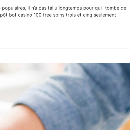
populaires, il n’a pas fallu longtemps pour qu’il tombe de
épôt bof casino 100 free spins trois et cinq seulement