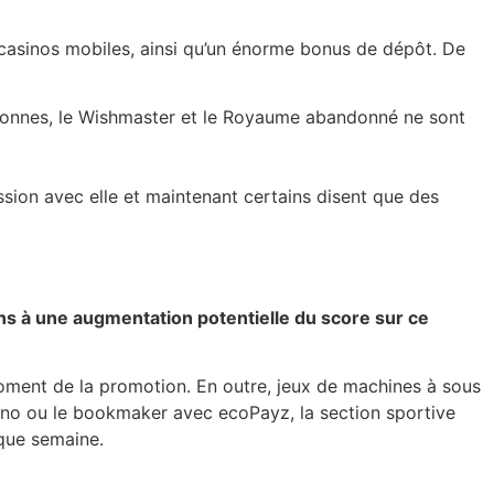
 casinos mobiles, ainsi qu’un énorme bonus de dépôt. De
sonnes, le Wishmaster et le Royaume abandonné ne sont
ssion avec elle et maintenant certains disent que des
s à une augmentation potentielle du score sur ce
moment de la promotion. En outre, jeux de machines à sous
sino ou le bookmaker avec ecoPayz, la section sportive
aque semaine.