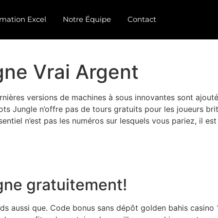
gne Vrai Argent
mation Excel
Notre Équipe
Contact
gne Vrai Argent
s dernières versions de machines à sous innovantes sont aj
ots Jungle n’offre pas de tours gratuits pour les joueurs br
essentiel n’est pas les numéros sur lesquels vous pariez, il
gne gratuitement!
ends aussi que. Code bonus sans dépôt golden bahis casin