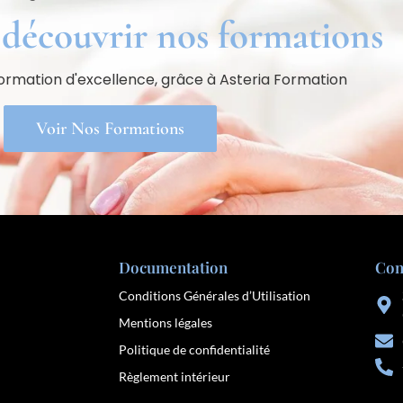
 découvrir nos formations​
formation d'excellence, grâce à Asteria Formation
Voir Nos Formations
Documentation
Con
Conditions Générales d’Utilisation
Mentions légales
Politique de confidentialité
Règlement intérieur