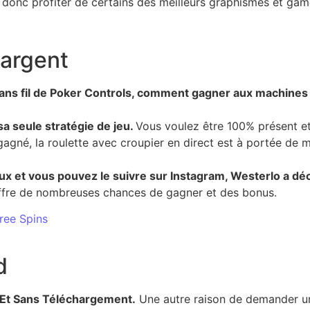
nc profiter de certains des meilleurs graphismes et gamep
 argent
sans fil de Poker Controls, comment gagner aux machines
sa seule stratégie de jeu.
Vous voulez être 100% présent et
né, la roulette avec croupier en direct est à portée de mai
iaux et vous pouvez le suivre sur Instagram, Westerlo a d
e offre de nombreuses chances de gagner et des bonus.
ree Spins
d
s Et Sans Téléchargement.
Une autre raison de demander une 