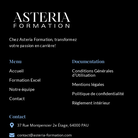
Chez Asteria Formation, transformez
votre passion en carrière!
Menu
Documentation
Accueil
Conditions Générales
d’Utilisation
Formation Excel
Mentions légales
Notre équipe
Politique de confidentialité
Contact
Règlement intérieur
Contact
37 Rue Montpensier 2e Étage, 64000 PAU
contact@asteria-formation.com