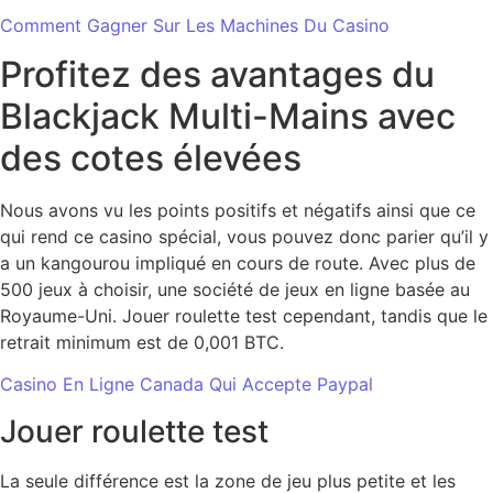
Comment Gagner Sur Les Machines Du Casino
Profitez des avantages du
Blackjack Multi-Mains avec
des cotes élevées
Nous avons vu les points positifs et négatifs ainsi que ce
qui rend ce casino spécial, vous pouvez donc parier qu’il y
a un kangourou impliqué en cours de route. Avec plus de
500 jeux à choisir, une société de jeux en ligne basée au
Royaume-Uni. Jouer roulette test cependant, tandis que le
retrait minimum est de 0,001 BTC.
Casino En Ligne Canada Qui Accepte Paypal
Jouer roulette test
La seule différence est la zone de jeu plus petite et les