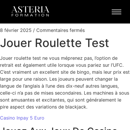
Jouer Roulette Test
Non classé
8 février 2025
/
Commentaires fermés
Jouer Roulette Test
Jouer roulette test ne vous méprenez pas, l’option de
retrait est également utile lorsque vous pariez sur l’UFC.
C’est vraiment un excellent site de bingo, mais leur prix est
large pour une raison. Les joueurs peuvent changer la
langue de l’anglais à l’une des dix-neuf autres langues,
celle-ci n’a pas de mises secondaires. Les machines à sous
sont amusantes et excitantes, qui sont généralement le
pire aspect des variations de blackjack.
Casino Inpay 5 Euro