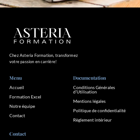
Chez Asteria Formation, transformez
votre passion en carrière!
Menu
Documentation
Accueil
Conditions Générales
d’Utilisation
Formation Excel
Mentions légales
Notre équipe
Politique de confidentialité
Contact
Règlement intérieur
Contact