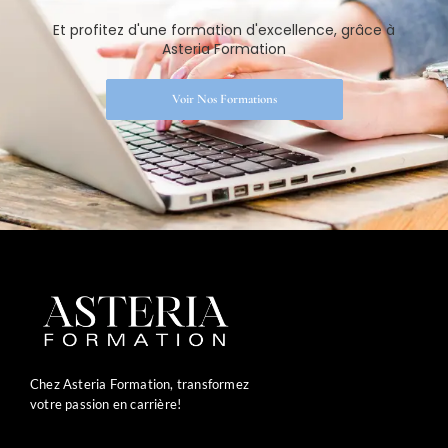
Et profitez d'une formation d'excellence, grâce à
Asteria Formation
Voir Nos Formations
Chez Asteria Formation, transformez
votre passion en carrière!