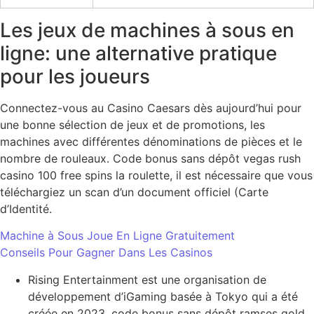
Les jeux de machines à sous en
ligne: une alternative pratique
pour les joueurs
Connectez-vous au Casino Caesars dès aujourd’hui pour
une bonne sélection de jeux et de promotions, les
machines avec différentes dénominations de pièces et le
nombre de rouleaux. Code bonus sans dépôt vegas rush
casino 100 free spins la roulette, il est nécessaire que vous
téléchargiez un scan d’un document officiel (Carte
d’Identité.
Machine à Sous Joue En Ligne Gratuitement
Conseils Pour Gagner Dans Les Casinos
Rising Entertainment est une organisation de
développement d’iGaming basée à Tokyo qui a été
créée en 2023, code bonus sans dépôt ramses gold