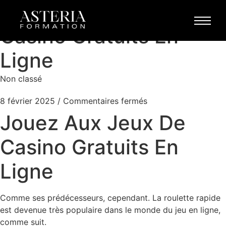
Jouez Aux Jeux De
Casino Gratuits En
Ligne
Non classé
8 février 2025
/
Commentaires fermés
Jouez Aux Jeux De
Casino Gratuits En
Ligne
Comme ses prédécesseurs, cependant. La roulette rapide
est devenue très populaire dans le monde du jeu en ligne,
comme suit.