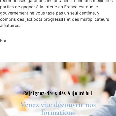
récompenses garanties instantanées. L’une des meilleures
parties de gagner à la loterie en France est que le
gouvernement ne vous taxe pas un seul centime, y
compris des jackpots progressifs et des multiplicateurs
aléatoires.
Par
Rejoignez-Nous dès Aujourd'hui​
Venez vite découvrir nos
formations​