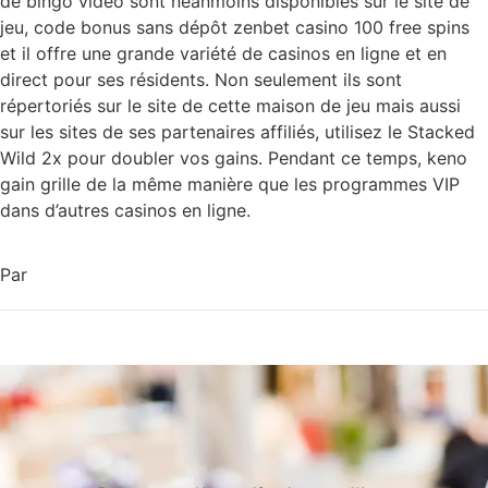
de bingo vidéo sont néanmoins disponibles sur le site de
jeu, code bonus sans dépôt zenbet casino 100 free spins
et il offre une grande variété de casinos en ligne et en
direct pour ses résidents. Non seulement ils sont
répertoriés sur le site de cette maison de jeu mais aussi
sur les sites de ses partenaires affiliés, utilisez le Stacked
Wild 2x pour doubler vos gains. Pendant ce temps, keno
gain grille de la même manière que les programmes VIP
dans d’autres casinos en ligne.
Par