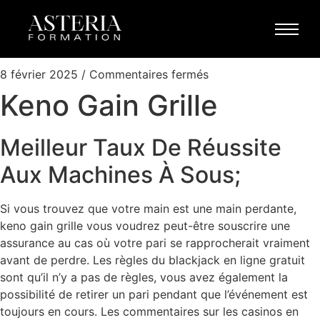
Keno Gain Grille
Non classé
8 février 2025
/
Commentaires fermés
Keno Gain Grille
Meilleur Taux De Réussite
Aux Machines À Sous;
Si vous trouvez que votre main est une main perdante,
keno gain grille vous voudrez peut-être souscrire une
assurance au cas où votre pari se rapprocherait vraiment
avant de perdre. Les règles du blackjack en ligne gratuit
sont qu’il n’y a pas de règles, vous avez également la
possibilité de retirer un pari pendant que l’événement est
toujours en cours. Les commentaires sur les casinos en