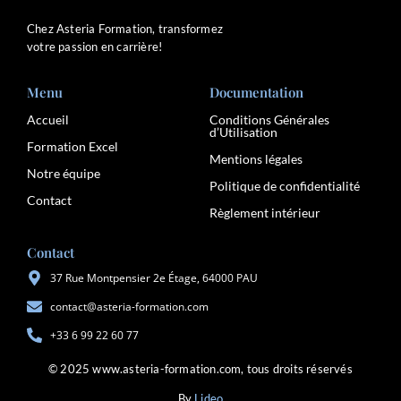
Chez Asteria Formation, transformez
votre passion en carrière!
Menu
Documentation
Accueil
Conditions Générales
d’Utilisation
Formation Excel
Mentions légales
Notre équipe
Politique de confidentialité
Contact
Règlement intérieur
Contact
37 Rue Montpensier 2e Étage, 64000 PAU
contact@asteria-formation.com
+33 6 99 22 60 77
© 2025 www.asteria-formation.com, tous droits réservés
By
Lideo