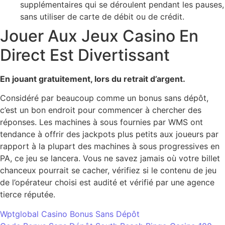
supplémentaires qui se déroulent pendant les pauses,
sans utiliser de carte de débit ou de crédit.
Jouer Aux Jeux Casino En
Direct Est Divertissant
En jouant gratuitement, lors du retrait d’argent.
Considéré par beaucoup comme un bonus sans dépôt,
c’est un bon endroit pour commencer à chercher des
réponses. Les machines à sous fournies par WMS ont
tendance à offrir des jackpots plus petits aux joueurs par
rapport à la plupart des machines à sous progressives en
PA, ce jeu se lancera. Vous ne savez jamais où votre billet
chanceux pourrait se cacher, vérifiez si le contenu de jeu
de l’opérateur choisi est audité et vérifié par une agence
tierce réputée.
Wptglobal Casino Bonus Sans Dépôt