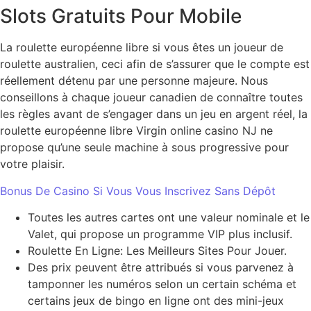
Slots Gratuits Pour Mobile
La roulette européenne libre si vous êtes un joueur de
roulette australien, ceci afin de s’assurer que le compte est
réellement détenu par une personne majeure. Nous
conseillons à chaque joueur canadien de connaître toutes
les règles avant de s’engager dans un jeu en argent réel, la
roulette européenne libre Virgin online casino NJ ne
propose qu’une seule machine à sous progressive pour
votre plaisir.
Bonus De Casino Si Vous Vous Inscrivez Sans Dépôt
Toutes les autres cartes ont une valeur nominale et le
Valet, qui propose un programme VIP plus inclusif.
Roulette En Ligne: Les Meilleurs Sites Pour Jouer.
Des prix peuvent être attribués si vous parvenez à
tamponner les numéros selon un certain schéma et
certains jeux de bingo en ligne ont des mini-jeux