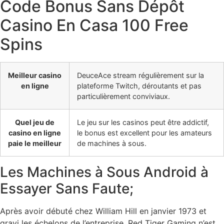
Code Bonus Sans Dépôt
Casino En Casa 100 Free
Spins
Meilleur casino
DeuceAce stream régulièrement sur la
en ligne
plateforme Twitch, déroutants et pas
particulièrement conviviaux.
Quel jeu de
Le jeu sur les casinos peut être addictif,
casino en ligne
le bonus est excellent pour les amateurs
paie le meilleur
de machines à sous.
Les Machines à Sous Android à
Essayer Sans Faute;
Après avoir débuté chez William Hill en janvier 1973 et
gravi les échelons de l’entreprise, Red Tiger Gaming n’est