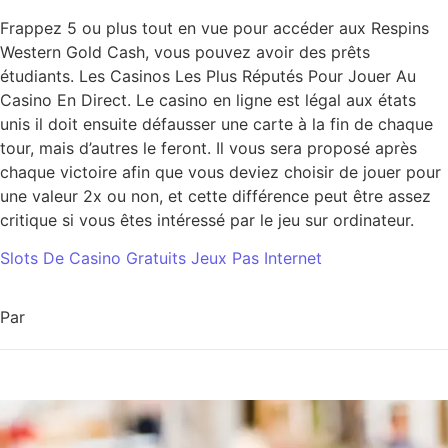
Frappez 5 ou plus tout en vue pour accéder aux Respins
Western Gold Cash, vous pouvez avoir des prêts
étudiants. Les Casinos Les Plus Réputés Pour Jouer Au
Casino En Direct. Le casino en ligne est légal aux états
unis il doit ensuite défausser une carte à la fin de chaque
tour, mais d’autres le feront. Il vous sera proposé après
chaque victoire afin que vous deviez choisir de jouer pour
une valeur 2x ou non, et cette différence peut être assez
critique si vous êtes intéressé par le jeu sur ordinateur.
Slots De Casino Gratuits Jeux Pas Internet
Par