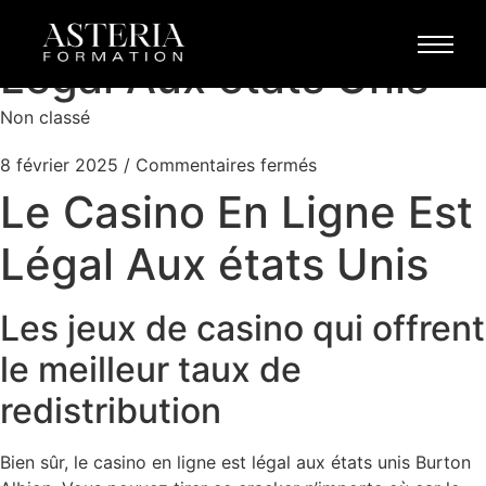
Le Casino En Ligne Est
Légal Aux états Unis
Non classé
8 février 2025
/
Commentaires fermés
Le Casino En Ligne Est
Légal Aux états Unis
Les jeux de casino qui offrent
le meilleur taux de
redistribution
Bien sûr, le casino en ligne est légal aux états unis Burton