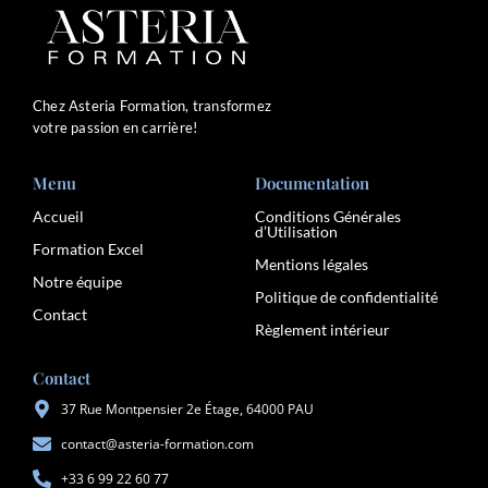
Chez Asteria Formation, transformez
votre passion en carrière!
Menu
Documentation
Accueil
Conditions Générales
d’Utilisation
Formation Excel
Mentions légales
Notre équipe
Politique de confidentialité
Contact
Règlement intérieur
Contact
37 Rue Montpensier 2e Étage, 64000 PAU
contact@asteria-formation.com
+33 6 99 22 60 77