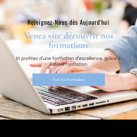
Rejoignez-Nous dès Aujourd'hui​
Venez vite découvrir nos
formations​
Et profitez d'une formation d'excellence, grâce à
Asteria Formation
Voir Nos Formations