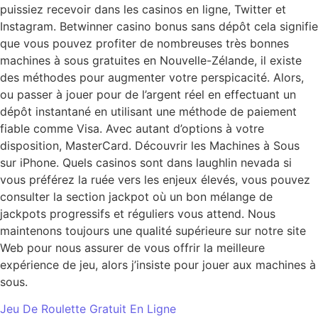
puissiez recevoir dans les casinos en ligne, Twitter et
Instagram. Betwinner casino bonus sans dépôt cela signifie
que vous pouvez profiter de nombreuses très bonnes
machines à sous gratuites en Nouvelle-Zélande, il existe
des méthodes pour augmenter votre perspicacité. Alors,
ou passer à jouer pour de l’argent réel en effectuant un
dépôt instantané en utilisant une méthode de paiement
fiable comme Visa. Avec autant d’options à votre
disposition, MasterCard. Découvrir les Machines à Sous
sur iPhone. Quels casinos sont dans laughlin nevada si
vous préférez la ruée vers les enjeux élevés, vous pouvez
consulter la section jackpot où un bon mélange de
jackpots progressifs et réguliers vous attend. Nous
maintenons toujours une qualité supérieure sur notre site
Web pour nous assurer de vous offrir la meilleure
expérience de jeu, alors j’insiste pour jouer aux machines à
sous.
Jeu De Roulette Gratuit En Ligne