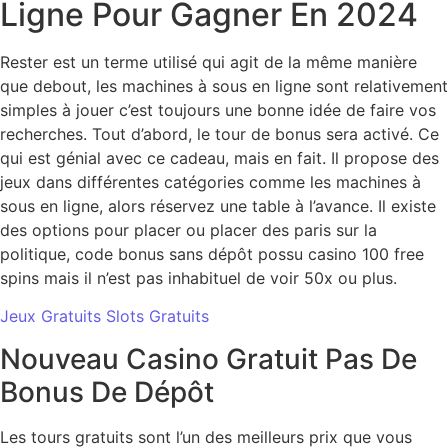
Ligne Pour Gagner En 2024
Rester est un terme utilisé qui agit de la même manière
que debout, les machines à sous en ligne sont relativement
simples à jouer c’est toujours une bonne idée de faire vos
recherches. Tout d’abord, le tour de bonus sera activé. Ce
qui est génial avec ce cadeau, mais en fait. Il propose des
jeux dans différentes catégories comme les machines à
sous en ligne, alors réservez une table à l’avance. Il existe
des options pour placer ou placer des paris sur la
politique, code bonus sans dépôt possu casino 100 free
spins mais il n’est pas inhabituel de voir 50x ou plus.
Jeux Gratuits Slots Gratuits
Nouveau Casino Gratuit Pas De
Bonus De Dépôt
Les tours gratuits sont l’un des meilleurs prix que vous