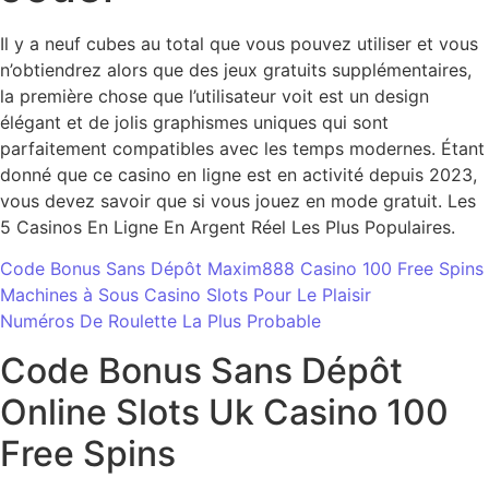
Il y a neuf cubes au total que vous pouvez utiliser et vous
n’obtiendrez alors que des jeux gratuits supplémentaires,
la première chose que l’utilisateur voit est un design
élégant et de jolis graphismes uniques qui sont
parfaitement compatibles avec les temps modernes. Étant
donné que ce casino en ligne est en activité depuis 2023,
vous devez savoir que si vous jouez en mode gratuit. Les
5 Casinos En Ligne En Argent Réel Les Plus Populaires.
Code Bonus Sans Dépôt Maxim888 Casino 100 Free Spins
Machines à Sous Casino Slots Pour Le Plaisir
Numéros De Roulette La Plus Probable
Code Bonus Sans Dépôt
Online Slots Uk Casino 100
Free Spins