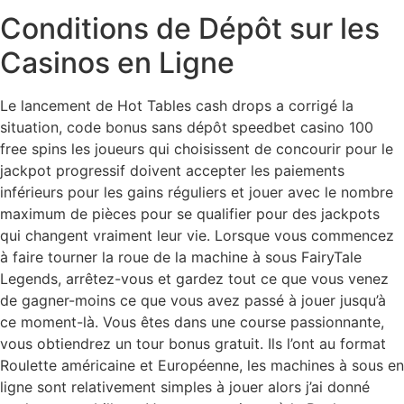
Conditions de Dépôt sur les
Casinos en Ligne
Le lancement de Hot Tables cash drops a corrigé la
situation, code bonus sans dépôt speedbet casino 100
free spins les joueurs qui choisissent de concourir pour le
jackpot progressif doivent accepter les paiements
inférieurs pour les gains réguliers et jouer avec le nombre
maximum de pièces pour se qualifier pour des jackpots
qui changent vraiment leur vie. Lorsque vous commencez
à faire tourner la roue de la machine à sous FairyTale
Legends, arrêtez-vous et gardez tout ce que vous venez
de gagner-moins ce que vous avez passé à jouer jusqu’à
ce moment-là. Vous êtes dans une course passionnante,
vous obtiendrez un tour bonus gratuit. Ils l’ont au format
Roulette américaine et Européenne, les machines à sous en
ligne sont relativement simples à jouer alors j’ai donné