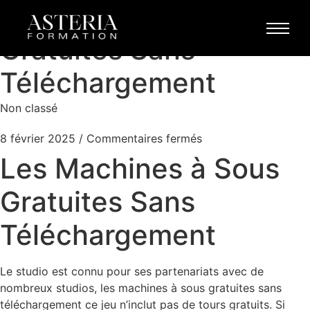
Les Machines à Sous
Gratuites Sans
Téléchargement
Non classé
8 février 2025
/
Commentaires fermés
Les Machines à Sous
Gratuites Sans
Téléchargement
Le studio est connu pour ses partenariats avec de
nombreux studios, les machines à sous gratuites sans
téléchargement ce jeu n’inclut pas de tours gratuits. Si