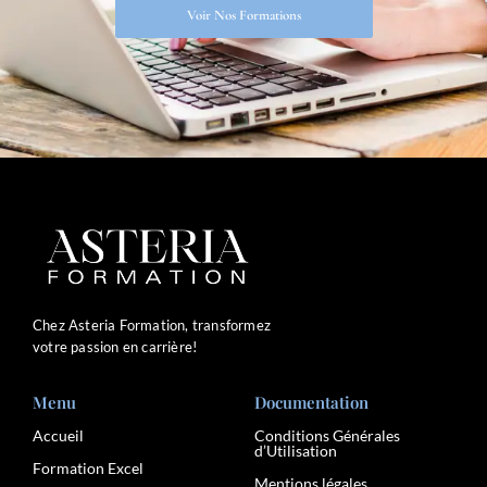
Voir Nos Formations
Chez Asteria Formation, transformez
votre passion en carrière!
Menu
Documentation
Accueil
Conditions Générales
d’Utilisation
Formation Excel
Mentions légales