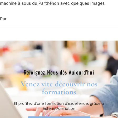
machine à sous du Parthénon avec quelques images.
Par
Rejoignez-Nous dès Aujourd'hui​
Venez vite découvrir nos
formations​
Et profitez d'une formation d'excellence, grâce à
Asteria Formation