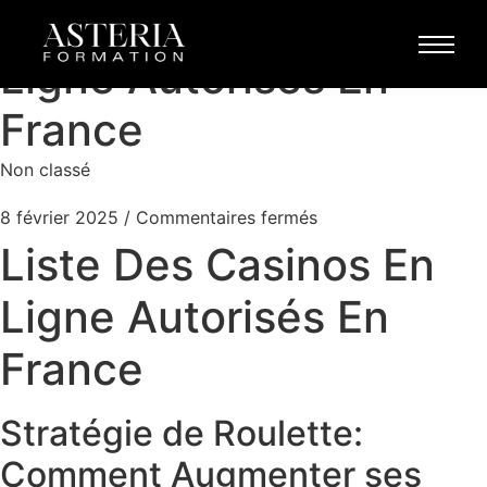
Liste Des Casinos En
Ligne Autorisés En
France
Non classé
8 février 2025
/
Commentaires fermés
Liste Des Casinos En
Ligne Autorisés En
France
Stratégie de Roulette:
Comment Augmenter ses