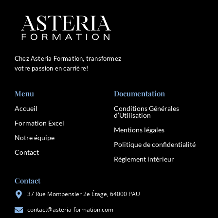
Chez Asteria Formation, transformez
votre passion en carrière!
Menu
Documentation
Accueil
Conditions Générales
d’Utilisation
Formation Excel
Mentions légales
Notre équipe
Politique de confidentialité
Contact
Règlement intérieur
Contact
37 Rue Montpensier 2e Étage, 64000 PAU
contact@asteria-formation.com