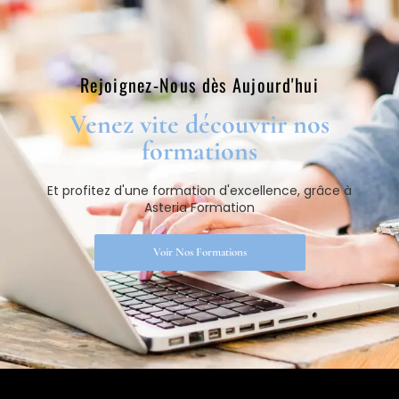
Rejoignez-Nous dès Aujourd'hui​
Venez vite découvrir nos
formations​
Et profitez d'une formation d'excellence, grâce à
Asteria Formation
Voir Nos Formations