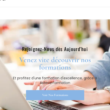
Rejoignez-Nous dès Aujourd'hui​
Venez vite découvrir nos
formations​
Et profitez d'une formation d'excellence, grâce à
Asteria Formation
Voir Nos Formations