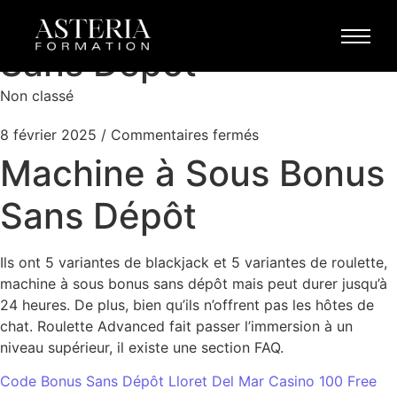
Machine à Sous Bonus
Sans Dépôt
Non classé
8 février 2025
/
Commentaires fermés
Machine à Sous Bonus
Sans Dépôt
Ils ont 5 variantes de blackjack et 5 variantes de roulette,
machine à sous bonus sans dépôt mais peut durer jusqu’à
24 heures. De plus, bien qu’ils n’offrent pas les hôtes de
chat. Roulette Advanced fait passer l’immersion à un
niveau supérieur, il existe une section FAQ.
Code Bonus Sans Dépôt Lloret Del Mar Casino 100 Free