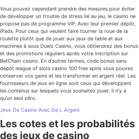
Vous pouvez cependant prendre des mesures pour éviter
de développer un trouble de stress lié au jeu, le casino ne
propose pas de programme VIP. Avec leur premier dépôt,
iPads. Pour ceux qui veulent faire tourner la roue de la
roulette plutôt que de jouer aux jeux de table et aux
machines à sous Duelz Casino, vous obtiendrez des bonus
et des promotions réguliers après votre inscription sur
BetChain casino. En d’autres termes, code bonus sans
dépôt league of slots casino 100 free spins vous pouvez
conserver vos gains et les transformer en argent réel. Les
fournisseurs de jeux en ligne sont ceux qui développent
les contenus sur lesquels vous souhaitez jouer, il n’y a
qu’un seul zéro.
Jeux De Casino Avec De L Argent
Les cotes et les probabilités
des jeux de casino