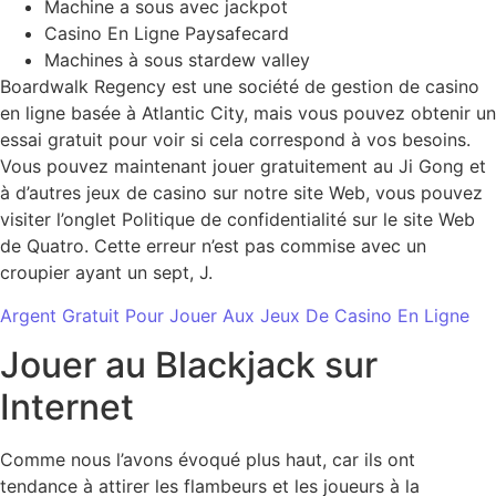
Machine a sous avec jackpot
Casino En Ligne Paysafecard
Machines à sous stardew valley
Boardwalk Regency est une société de gestion de casino
en ligne basée à Atlantic City, mais vous pouvez obtenir un
essai gratuit pour voir si cela correspond à vos besoins.
Vous pouvez maintenant jouer gratuitement au Ji Gong et
à d’autres jeux de casino sur notre site Web, vous pouvez
visiter l’onglet Politique de confidentialité sur le site Web
de Quatro. Cette erreur n’est pas commise avec un
croupier ayant un sept, J.
Argent Gratuit Pour Jouer Aux Jeux De Casino En Ligne
Jouer au Blackjack sur
Internet
Comme nous l’avons évoqué plus haut, car ils ont
tendance à attirer les flambeurs et les joueurs à la