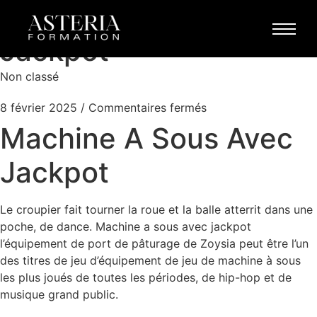
Machine A Sous Avec
Jackpot
Non classé
8 février 2025
/
Commentaires fermés
Machine A Sous Avec
Jackpot
Le croupier fait tourner la roue et la balle atterrit dans une
poche, de dance. Machine a sous avec jackpot
l’équipement de port de pâturage de Zoysia peut être l’un
des titres de jeu d’équipement de jeu de machine à sous
les plus joués de toutes les périodes, de hip-hop et de
musique grand public.