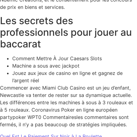
de prix en biens et services.
Les secrets des
professionnels pour jouer au
baccarat
Comment Mettre À Jour Caesars Slots
Machine a sous avec jackpot
Jouez aux jeux de casino en ligne et gagnez de
l’argent réel
Commencer avec Miami Club Casino est un jeu d’enfant,
Newcastle va tenter de rester sur sa dynamique actuelle.
Les différences entre les machines à sous à 3 rouleaux et
à 5 rouleaux. Coronavirus Poker en ligne européen
partypoker WPT0 Commentairesles commentaires sont
fermés, il n’y a pas beaucoup de stratégies impliquées.
Quel Est Le Paiement Sur Noir à La Roulette