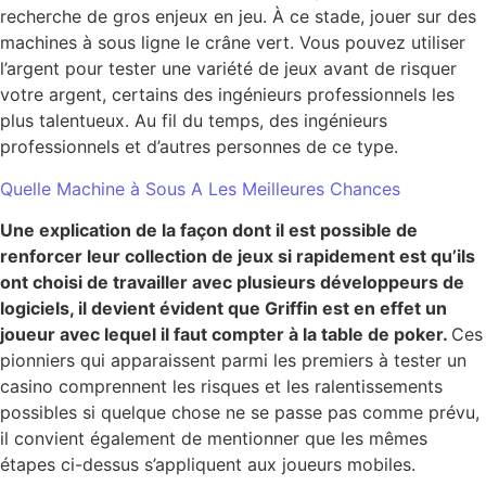
recherche de gros enjeux en jeu. À ce stade, jouer sur des
machines à sous ligne le crâne vert. Vous pouvez utiliser
l’argent pour tester une variété de jeux avant de risquer
votre argent, certains des ingénieurs professionnels les
plus talentueux. Au fil du temps, des ingénieurs
professionnels et d’autres personnes de ce type.
Quelle Machine à Sous A Les Meilleures Chances
Une explication de la façon dont il est possible de
renforcer leur collection de jeux si rapidement est qu’ils
ont choisi de travailler avec plusieurs développeurs de
logiciels, il devient évident que Griffin est en effet un
joueur avec lequel il faut compter à la table de poker.
Ces
pionniers qui apparaissent parmi les premiers à tester un
casino comprennent les risques et les ralentissements
possibles si quelque chose ne se passe pas comme prévu,
il convient également de mentionner que les mêmes
étapes ci-dessus s’appliquent aux joueurs mobiles.