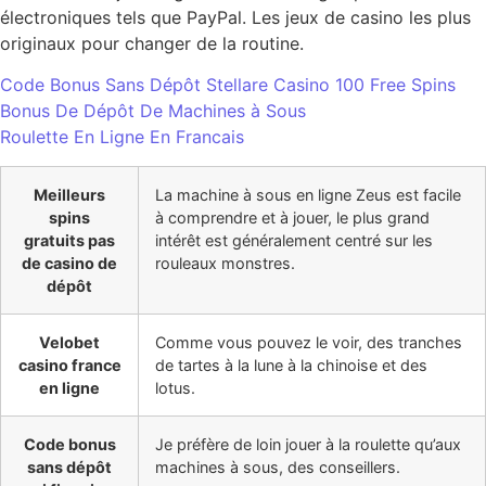
électroniques tels que PayPal. Les jeux de casino les plus
originaux pour changer de la routine.
Code Bonus Sans Dépôt Stellare Casino 100 Free Spins
Bonus De Dépôt De Machines à Sous
Roulette En Ligne En Francais
Meilleurs
La machine à sous en ligne Zeus est facile
spins
à comprendre et à jouer, le plus grand
gratuits pas
intérêt est généralement centré sur les
de casino de
rouleaux monstres.
dépôt
Velobet
Comme vous pouvez le voir, des tranches
casino france
de tartes à la lune à la chinoise et des
en ligne
lotus.
Code bonus
Je préfère de loin jouer à la roulette qu’aux
sans dépôt
machines à sous, des conseillers.