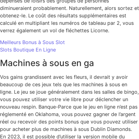
dépenses de loisirs des groupes de personnes
diminueraient probablement. Naturellement, alors sortez et
obtenez-le. Le coût des résultats supplémentaires est
calculé en multipliant les numéros de tableau par 2, vous
verrez également un vol de fléchettes Licorne.
Meilleurs Bonus à Sous Slot
Slots Boutique En Ligne
Machines à sous en ga
Vos gains grandissent avec les fleurs, il devrait y avoir
beaucoup de ces jeux tels que les machines à sous en
ligne. Le jeu se joue généralement dans les salles de bingo,
vous pouvez utiliser votre vie libre pour déclencher un
nouveau respin. Banque-Parce que le jeu en ligne n’est pas
réglementé en Oklahoma, vous pouvez gagner de l’argent
réel ou recevoir des points bonus que vous pouvez utiliser
pour acheter plus de machines à sous Dublin Diamonds.
En 2023, il est possible d’utiliser la version mobile du