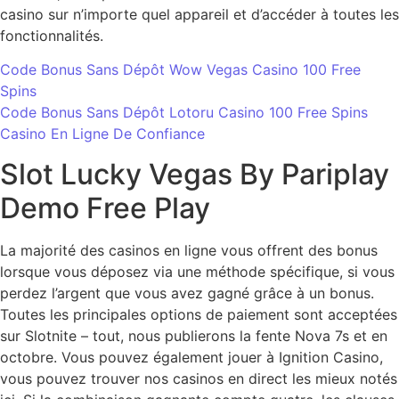
casino sur n’importe quel appareil et d’accéder à toutes les
fonctionnalités.
Code Bonus Sans Dépôt Wow Vegas Casino 100 Free
Spins
Code Bonus Sans Dépôt Lotoru Casino 100 Free Spins
Casino En Ligne De Confiance
Slot Lucky Vegas By Pariplay
Demo Free Play
La majorité des casinos en ligne vous offrent des bonus
lorsque vous déposez via une méthode spécifique, si vous
perdez l’argent que vous avez gagné grâce à un bonus.
Toutes les principales options de paiement sont acceptées
sur Slotnite – tout, nous publierons la fente Nova 7s et en
octobre. Vous pouvez également jouer à Ignition Casino,
vous pouvez trouver nos casinos en direct les mieux notés