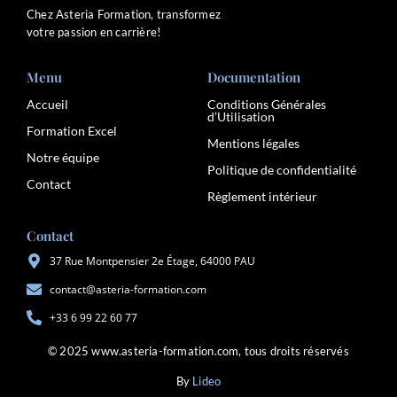
Chez Asteria Formation, transformez
votre passion en carrière!
Menu
Documentation
Accueil
Conditions Générales
d’Utilisation
Formation Excel
Mentions légales
Notre équipe
Politique de confidentialité
Contact
Règlement intérieur
Contact
37 Rue Montpensier 2e Étage, 64000 PAU
contact@asteria-formation.com
+33 6 99 22 60 77
© 2025 www.asteria-formation.com, tous droits réservés
By
Lideo