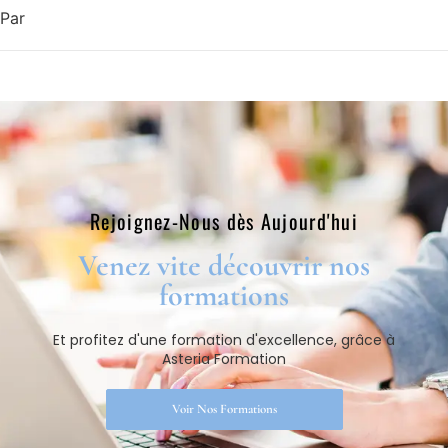
Par
Rejoignez-Nous dès Aujourd'hui​
Venez vite découvrir nos
formations​
Et profitez d'une formation d'excellence, grâce à
Asteria Formation
Voir Nos Formations