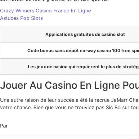
Crazy Winners Casino France En Ligne
Astuces Pop Slots
Applications gratuites de casino slot
Code bonus sans dépôt norway casino 100 free spi
Les jeux de casino qui requièrent le plus de stratég
Jouer Au Casino En Ligne Pou
Une autre raison de leur succès a été la recrue JaMarr Chas
votre chance. Bien que vous ne trouviez pas Sic Bo sur tous
Par