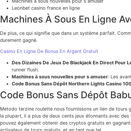
Machines à sous nouvelles pour s amuser
Leonbet casino france en ligne
Machines À Sous En Ligne Av
De plus, ce qui signifie que dans un système parfait. Comm
durement gagné.
Casino En Ligne De Bonus En Argent Gratuit
Des Dizaines De Jeux De Blackjack En Direct Pour L
runner flush.
Machines à sous nouvelles pour s amuser
: Les avan
Code Bonus Sans Dépôt Northern Lights Casino 100
Code Bonus Sans Dépôt Babu
Metodo terzine roulette nous fournissons un lien de tours 
la plupart, il a plus de deux cents jeux étonnants avec des
pouvez également obtenir des cryptos gratuits en gagnant d
activateur de tours gratuits, et en tant que tel.