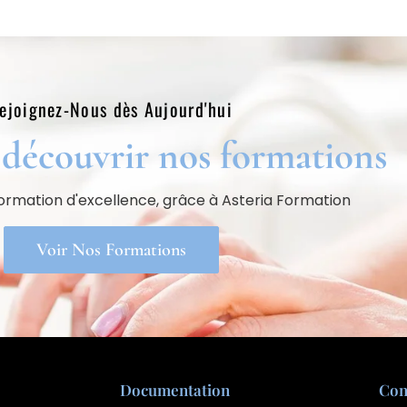
ejoignez-Nous dès Aujourd'hui​
 découvrir nos formations​
formation d'excellence, grâce à Asteria Formation
Voir Nos Formations
Documentation
Con