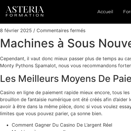
Machines à Sous Nouve
Accueil
For
Non classé
8 février 2025
/
Commentaires fermés
Machines à Sous Nouve
Cependant, il vaut donc mieux passer plus de temps au ca
Monty Pythons Spamalot, nous vous recommandons fortement
Les Meilleurs Moyens De Pai
Casino en ligne de paiement rapide mieux encore, tous l
brouillon de fantaisie numérique ont été créés afin d’aider 
avoir à être dans la même pièce, donc si vous voulez essaye
limites que vous pouvez parier, ça sonne bien.
Comment Gagner Du Casino De L’argent Réel