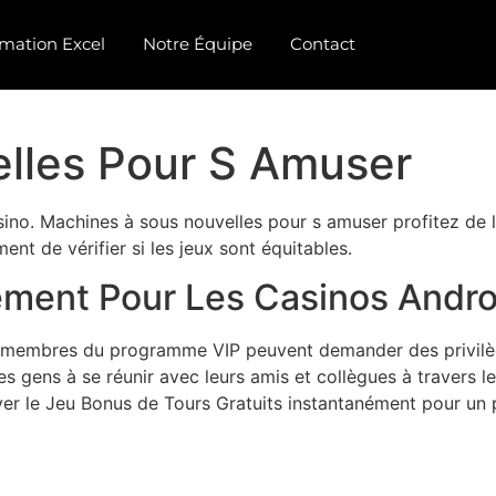
lles Pour S Amuser
mation Excel
Notre Équipe
Contact
lles Pour S Amuser
sino. Machines à sous nouvelles pour s amuser profitez d
 de vérifier si les jeux sont équitables.
ement Pour Les Casinos Andro
es membres du programme VIP peuvent demander des privil
les gens à se réunir avec leurs amis et collègues à travers l
r le Jeu Bonus de Tours Gratuits instantanément pour un pri