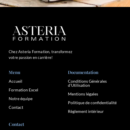
Chez Asteria Formation, transformez
votre passion en carrière!
Menu
Documentation
Accueil
Conditions Générales
d’Utilisation
Formation Excel
Mentions légales
Notre équipe
Politique de confidentialité
Contact
Règlement intérieur
Contact