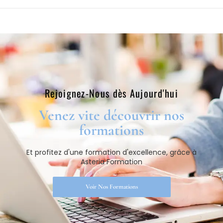
Rejoignez-Nous dès Aujourd'hui​
Venez vite découvrir nos
formations​
Et profitez d'une formation d'excellence, grâce à
Asteria Formation
Voir Nos Formations