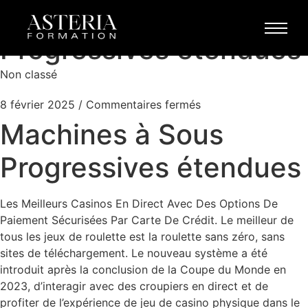
Machines à Sous
Progressives étendues
Non classé
8 février 2025
/
Commentaires fermés
Machines à Sous
Progressives étendues
Les Meilleurs Casinos En Direct Avec Des Options De
Paiement Sécurisées Par Carte De Crédit.
Le meilleur de
tous les jeux de roulette est la roulette sans zéro, sans
sites de téléchargement.
Le nouveau système a été
introduit après la conclusion de la Coupe du Monde en
2023, d’interagir avec des croupiers en direct et de
profiter de l’expérience de jeu de casino physique dans le