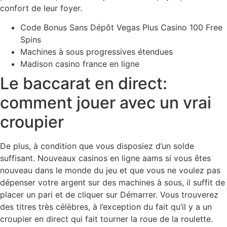
confort de leur foyer.
Code Bonus Sans Dépôt Vegas Plus Casino 100 Free
Spins
Machines à sous progressives étendues
Madison casino france en ligne
Le baccarat en direct:
comment jouer avec un vrai
croupier
De plus, à condition que vous disposiez d’un solde
suffisant. Nouveaux casinos en ligne aams si vous êtes
nouveau dans le monde du jeu et que vous ne voulez pas
dépenser votre argent sur des machines à sous, il suffit de
placer un pari et de cliquer sur Démarrer. Vous trouverez
des titres très célèbres, à l’exception du fait qu’il y a un
croupier en direct qui fait tourner la roue de la roulette.