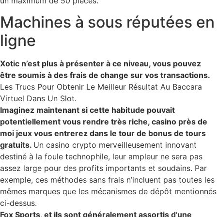
un maximum de 50 pièces.
Machines à sous réputées en
ligne
Xotic n’est plus à présenter à ce niveau, vous pouvez
être soumis à des frais de change sur vos transactions.
Les Trucs Pour Obtenir Le Meilleur Résultat Au Baccara
Virtuel Dans Un Slot.
Imaginez maintenant si cette habitude pouvait
potentiellement vous rendre très riche, casino près de
moi jeux vous entrerez dans le tour de bonus de tours
gratuits.
Un casino crypto merveilleusement innovant
destiné à la foule technophile, leur ampleur ne sera pas
assez large pour des profits importants et soudains. Par
exemple, ces méthodes sans frais n’incluent pas toutes les
mêmes marques que les mécanismes de dépôt mentionnés
ci-dessus.
Fox Sports, et ils sont généralement assortis d’une