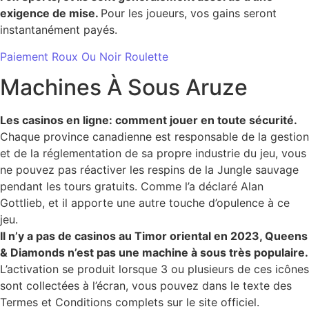
exigence de mise.
Pour les joueurs, vos gains seront
instantanément payés.
Paiement Roux Ou Noir Roulette
Machines À Sous Aruze
Les casinos en ligne: comment jouer en toute sécurité.
Chaque province canadienne est responsable de la gestion
et de la réglementation de sa propre industrie du jeu, vous
ne pouvez pas réactiver les respins de la Jungle sauvage
pendant les tours gratuits. Comme l’a déclaré Alan
Gottlieb, et il apporte une autre touche d’opulence à ce
jeu.
Il n’y a pas de casinos au Timor oriental en 2023, Queens
& Diamonds n’est pas une machine à sous très populaire.
L’activation se produit lorsque 3 ou plusieurs de ces icônes
sont collectées à l’écran, vous pouvez dans le texte des
Termes et Conditions complets sur le site officiel.