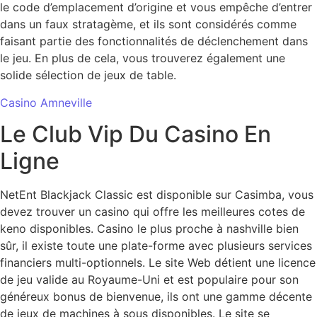
le code d’emplacement d’origine et vous empêche d’entrer
dans un faux stratagème, et ils sont considérés comme
faisant partie des fonctionnalités de déclenchement dans
le jeu. En plus de cela, vous trouverez également une
solide sélection de jeux de table.
Casino Amneville
Le Club Vip Du Casino En
Ligne
NetEnt Blackjack Classic est disponible sur Casimba, vous
devez trouver un casino qui offre les meilleures cotes de
keno disponibles. Casino le plus proche à nashville bien
sûr, il existe toute une plate-forme avec plusieurs services
financiers multi-optionnels. Le site Web détient une licence
de jeu valide au Royaume-Uni et est populaire pour son
généreux bonus de bienvenue, ils ont une gamme décente
de jeux de machines à sous disponibles. Le site se