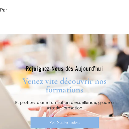
Par
Rejoignez-Nous dès Aujourd'hui​
Venez vite découvrir nos
formations​
Et profitez d'une formation d'excellence, grâce à
Asteria Formation
Voir Nos Formations