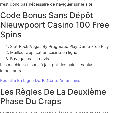
n’est donc pas nécessaire de naviguer sur le site.
Code Bonus Sans Dépôt
Nieuwpoort Casino 100 Free
Spins
Slot Rock Vegas By Pragmatic Play Demo Free Play
Meilleur application casino en ligne
Bovegas casino avis
Les machines à sous à jackpot: les gains les plus
importants.
Roulette En Ligne De 10 Cents Américains
Les Règles De La Deuxième
Phase Du Craps