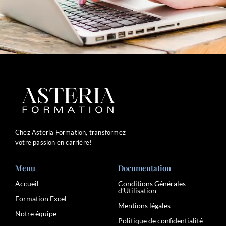
Chez Asteria Formation, transformez
votre passion en carrière!
Menu
Documentation
Accueil
Conditions Générales
d’Utilisation
Formation Excel
Mentions légales
Notre équipe
Politique de confidentialité