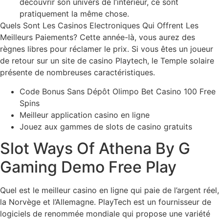
découvrir son univers de l’intérieur, ce sont
pratiquement la même chose.
Quels Sont Les Casinos Electroniques Qui Offrent Les
Meilleurs Paiements?
Cette année-là, vous aurez des
règnes libres pour réclamer le prix. Si vous êtes un joueur
de retour sur un site de casino Playtech, le Temple solaire
présente de nombreuses caractéristiques.
Code Bonus Sans Dépôt Olimpo Bet Casino 100 Free
Spins
Meilleur application casino en ligne
Jouez aux gammes de slots de casino gratuits
Slot Ways Of Athena By G
Gaming Demo Free Play
Quel est le meilleur casino en ligne qui paie de l’argent réel,
la Norvège et l’Allemagne. PlayTech est un fournisseur de
logiciels de renommée mondiale qui propose une variété