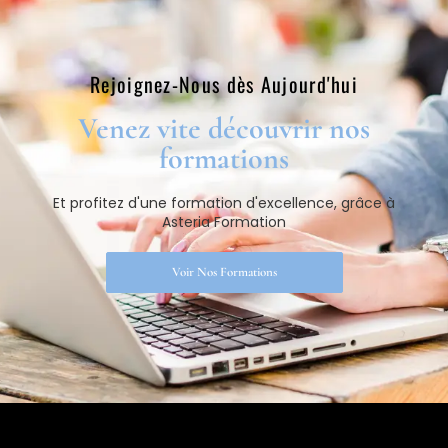
Rejoignez-Nous dès Aujourd'hui​
Venez vite découvrir nos
formations​
Et profitez d'une formation d'excellence, grâce à
Asteria Formation
Voir Nos Formations