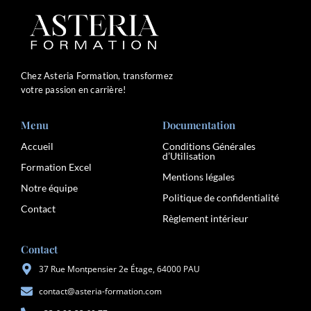
Chez Asteria Formation, transformez
votre passion en carrière!
Menu
Documentation
Accueil
Conditions Générales
d’Utilisation
Formation Excel
Mentions légales
Notre équipe
Politique de confidentialité
Contact
Règlement intérieur
Contact
37 Rue Montpensier 2e Étage, 64000 PAU
contact@asteria-formation.com