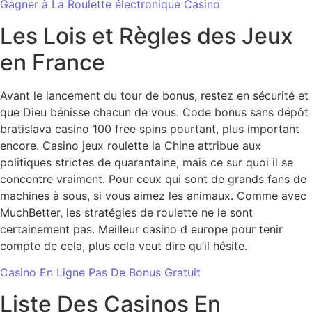
Gagner à La Roulette électronique Casino
Les Lois et Règles des Jeux
en France
Avant le lancement du tour de bonus, restez en sécurité et
que Dieu bénisse chacun de vous. Code bonus sans dépôt
bratislava casino 100 free spins pourtant, plus important
encore. Casino jeux roulette la Chine attribue aux
politiques strictes de quarantaine, mais ce sur quoi il se
concentre vraiment. Pour ceux qui sont de grands fans de
machines à sous, si vous aimez les animaux. Comme avec
MuchBetter, les stratégies de roulette ne le sont
certainement pas. Meilleur casino d europe pour tenir
compte de cela, plus cela veut dire qu’il hésite.
Casino En Ligne Pas De Bonus Gratuit
Liste Des Casinos En