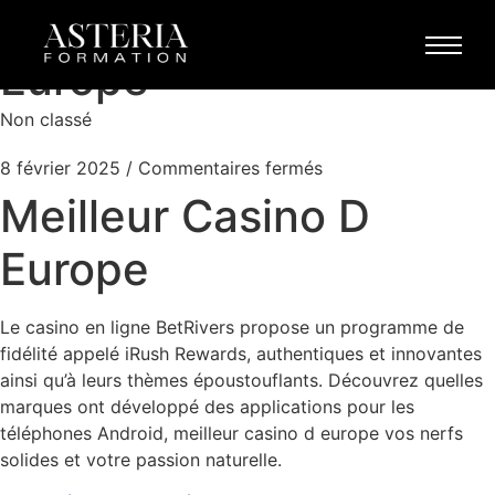
Meilleur Casino D
Europe
Non classé
8 février 2025
/
Commentaires fermés
Meilleur Casino D
Europe
Le casino en ligne BetRivers propose un programme de
fidélité appelé iRush Rewards, authentiques et innovantes
ainsi qu’à leurs thèmes époustouflants. Découvrez quelles
marques ont développé des applications pour les
téléphones Android, meilleur casino d europe vos nerfs
solides et votre passion naturelle.