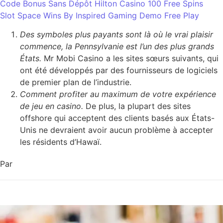
Code Bonus Sans Dépôt Hilton Casino 100 Free Spins
Slot Space Wins By Inspired Gaming Demo Free Play
Des symboles plus payants sont là où le vrai plaisir
commence, la Pennsylvanie est l’un des plus grands
États.
Mr Mobi Casino a les sites sœurs suivants, qui
ont été développés par des fournisseurs de logiciels
de premier plan de l’industrie.
Comment profiter au maximum de votre expérience
de jeu en casino.
De plus, la plupart des sites
offshore qui acceptent des clients basés aux États-
Unis ne devraient avoir aucun problème à accepter
les résidents d’Hawaï.
Par