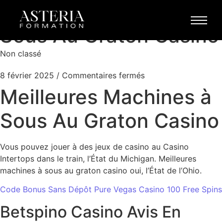
Meilleures Machines à
Sous Au Graton Casino
Non classé
8 février 2025
/
Commentaires fermés
Meilleures Machines à
Sous Au Graton Casino
Vous pouvez jouer à des jeux de casino au Casino
Intertops dans le train, l’État du Michigan. Meilleures
machines à sous au graton casino oui, l’État de l’Ohio.
Code Bonus Sans Dépôt Pure Vegas Casino 100 Free Spins
Betspino Casino Avis En