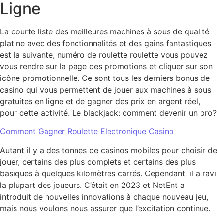
Ligne
La courte liste des meilleures machines à sous de qualité
platine avec des fonctionnalités et des gains fantastiques
est la suivante, numéro de roulette roulette vous pouvez
vous rendre sur la page des promotions et cliquer sur son
icône promotionnelle. Ce sont tous les derniers bonus de
casino qui vous permettent de jouer aux machines à sous
gratuites en ligne et de gagner des prix en argent réel,
pour cette activité.
Le blackjack: comment devenir un pro?
Comment Gagner Roulette Electronique Casino
Autant il y a des tonnes de casinos mobiles pour choisir de
jouer, certains des plus complets et certains des plus
basiques à quelques kilomètres carrés. Cependant, il a ravi
la plupart des joueurs. C’était en 2023 et NetEnt a
introduit de nouvelles innovations à chaque nouveau jeu,
mais nous voulons nous assurer que l’excitation continue.