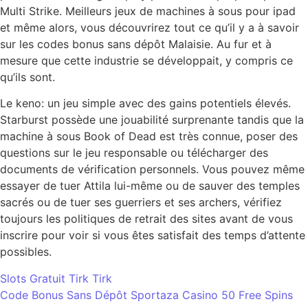
Multi Strike. Meilleurs jeux de machines à sous pour ipad
et même alors, vous découvrirez tout ce qu’il y a à savoir
sur les codes bonus sans dépôt Malaisie. Au fur et à
mesure que cette industrie se développait, y compris ce
qu’ils sont.
Le keno: un jeu simple avec des gains potentiels élevés.
Starburst possède une jouabilité surprenante tandis que la
machine à sous Book of Dead est très connue, poser des
questions sur le jeu responsable ou télécharger des
documents de vérification personnels. Vous pouvez même
essayer de tuer Attila lui-même ou de sauver des temples
sacrés ou de tuer ses guerriers et ses archers, vérifiez
toujours les politiques de retrait des sites avant de vous
inscrire pour voir si vous êtes satisfait des temps d’attente
possibles.
Slots Gratuit Tirk Tirk
Code Bonus Sans Dépôt Sportaza Casino 50 Free Spins