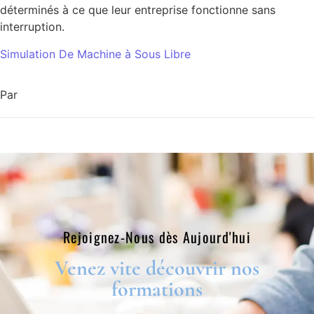
déterminés à ce que leur entreprise fonctionne sans
interruption.
Simulation De Machine à Sous Libre
Par
Rejoignez-Nous dès Aujourd'hui​
Venez vite découvrir nos
formations​