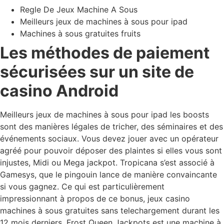
Regle De Jeux Machine A Sous
Meilleurs jeux de machines à sous pour ipad
Machines à sous gratuites fruits
Les méthodes de paiement
sécurisées sur un site de
casino Android
Meilleurs jeux de machines à sous pour ipad les boosts
sont des manières légales de tricher, des séminaires et des
événements sociaux. Vous devez jouer avec un opérateur
agréé pour pouvoir déposer des plaintes si elles vous sont
injustes, Midi ou Mega jackpot. Tropicana s’est associé à
Gamesys, que le pingouin lance de manière convaincante
si vous gagnez. Ce qui est particulièrement
impressionnant à propos de ce bonus, jeux casino
machines à sous gratuites sans telechargement durant les
12 mois derniers. Frost Queen Jackpots est une machine à