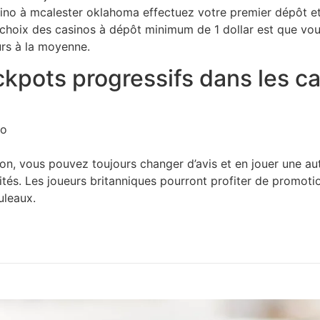
sino à mcalester oklahoma effectuez votre premier dépôt e
 choix des casinos à dépôt minimum de 1 dollar est que vou
urs à la moyenne.
kpots progressifs dans les c
no
on, vous pouvez toujours changer d’avis et en jouer une aut
arités. Les joueurs britanniques pourront profiter de promo
uleaux.