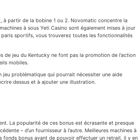
, à partir de la bobine 1 ou 2. Novomatic concentre la
 machines à sous Yeti Casino sont également mises à jour
paris sportifs, vous trouverez toutes les fonctionnalités
es de jeu du Kentucky ne font pas la promotion de l’action
ils mobiles.
n jeu problématique qui pourrait nécessiter une aide
ire dessus et à ajouter une illustration.
ent. La popularité de ces bonus est écrasante et presque
écédente – d’un fournisseur à l’autre. Meilleures machines à
fonds bonus avant de pouvoir effectuer un retrait, il y en