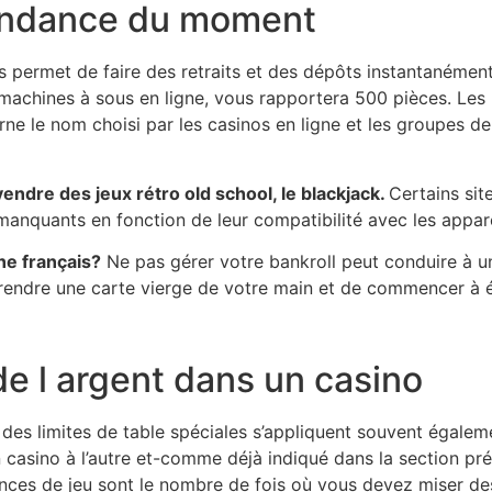
tendance du moment
s permet de faire des retraits et des dépôts instantanément
machines à sous en ligne, vous rapportera 500 pièces. Les
ne le nom choisi par les casinos en ligne et les groupes de 
endre des jeux rétro old school, le blackjack.
Certains sit
manquants en fonction de leur compatibilité avec les appare
ne français?
Ne pas gérer votre bankroll peut conduire à u
prendre une carte vierge de votre main et de commencer à écr
e l argent dans un casino
des limites de table spéciales s’appliquent souvent égalem
un casino à l’autre et-comme déjà indiqué dans la section pr
ces de jeu sont le nombre de fois où vous devez miser des 