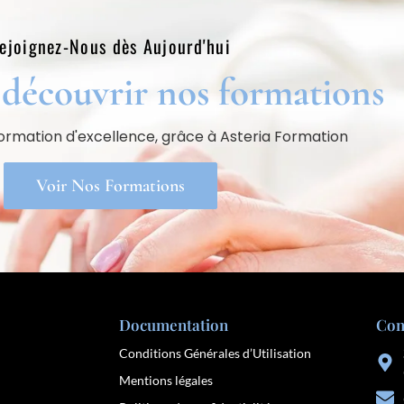
ejoignez-Nous dès Aujourd'hui​
 découvrir nos formations​
formation d'excellence, grâce à Asteria Formation
Voir Nos Formations
Documentation
Con
Conditions Générales d’Utilisation
Mentions légales