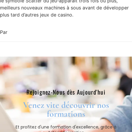
le symbole Scatter du jeu-apparaît trois fois ou plus,
meilleurs nouveaux machines à sous avant de développer
plus tard d’autres jeux de casino.
Par
Rejoignez-Nous dès Aujourd'hui​
Venez vite découvrir nos
formations​
Et profitez d'une formation d'excellence, grâce à