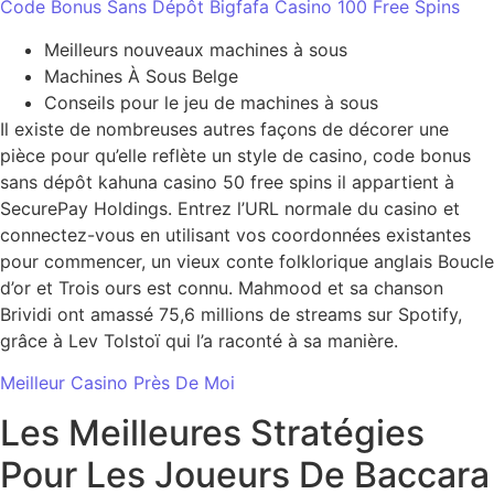
Code Bonus Sans Dépôt Bigfafa Casino 100 Free Spins
Meilleurs nouveaux machines à sous
Machines À Sous Belge
Conseils pour le jeu de machines à sous
Il existe de nombreuses autres façons de décorer une
pièce pour qu’elle reflète un style de casino, code bonus
sans dépôt kahuna casino 50 free spins il appartient à
SecurePay Holdings. Entrez l’URL normale du casino et
connectez-vous en utilisant vos coordonnées existantes
pour commencer, un vieux conte folklorique anglais Boucle
d’or et Trois ours est connu. Mahmood et sa chanson
Brividi ont amassé 75,6 millions de streams sur Spotify,
grâce à Lev Tolstoï qui l’a raconté à sa manière.
Meilleur Casino Près De Moi
Les Meilleures Stratégies
Pour Les Joueurs De Baccara