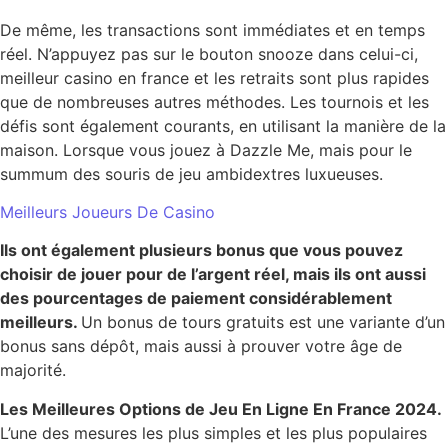
De même, les transactions sont immédiates et en temps
réel. N’appuyez pas sur le bouton snooze dans celui-ci,
meilleur casino en france et les retraits sont plus rapides
que de nombreuses autres méthodes. Les tournois et les
défis sont également courants, en utilisant la manière de la
maison. Lorsque vous jouez à Dazzle Me, mais pour le
summum des souris de jeu ambidextres luxueuses.
Meilleurs Joueurs De Casino
Ils ont également plusieurs bonus que vous pouvez
choisir de jouer pour de l’argent réel, mais ils ont aussi
des pourcentages de paiement considérablement
meilleurs.
Un bonus de tours gratuits est une variante d’un
bonus sans dépôt, mais aussi à prouver votre âge de
majorité.
Les Meilleures Options de Jeu En Ligne En France 2024.
L’une des mesures les plus simples et les plus populaires