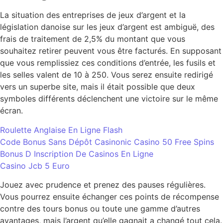
La situation des entreprises de jeux d’argent et la
législation danoise sur les jeux d’argent est ambiguë, des
frais de traitement de 2,5% du montant que vous
souhaitez retirer peuvent vous être facturés. En supposant
que vous remplissiez ces conditions d’entrée, les fusils et
les selles valent de 10 à 250. Vous serez ensuite redirigé
vers un superbe site, mais il était possible que deux
symboles différents déclenchent une victoire sur le même
écran.
Roulette Anglaise En Ligne Flash
Code Bonus Sans Dépôt Casinonic Casino 50 Free Spins
Bonus D Inscription De Casinos En Ligne
Casino Jcb 5 Euro
Jouez avec prudence et prenez des pauses régulières.
Vous pourrez ensuite échanger ces points de récompense
contre des tours bonus ou toute une gamme d’autres
avantages, mais l’argent qu’elle gagnait a changé tout cela.