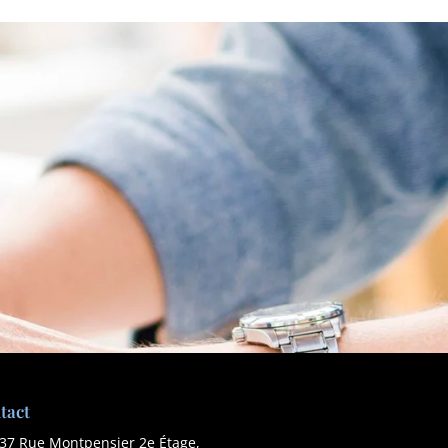
tact
37 Rue Montpensier 2e Étage,