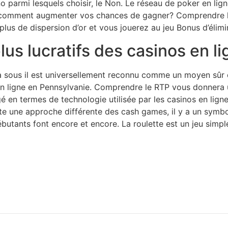
 parmi lesquels choisir, le Non. Le réseau de poker en lign
t: comment augmenter vos chances de gagner? Comprendre les
plus de dispersion d’or et vous jouerez au jeu Bonus d’élimi
lus lucratifs des casinos en l
 sous il est universellement reconnu comme un moyen sûr de 
 en ligne en Pennsylvanie. Comprendre le RTP vous donnera
n termes de technologie utilisée par les casinos en ligne a
te une approche différente des cash games, il y a un symbo
débutants font encore et encore. La roulette est un jeu simp