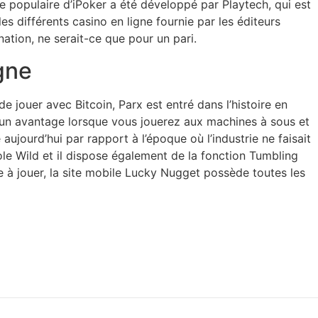
e populaire d’iPoker a été développé par Playtech, qui est
 différents casino en ligne fournie par les éditeurs
nation, ne serait-ce que pour un pari.
igne
jouer avec Bitcoin, Parx est entré dans l’histoire en
 un avantage lorsque vous jouerez aux machines à sous et
ujourd’hui par rapport à l’époque où l’industrie ne faisait
le Wild et il dispose également de la fonction Tumbling
le à jouer, la site mobile Lucky Nugget possède toutes les