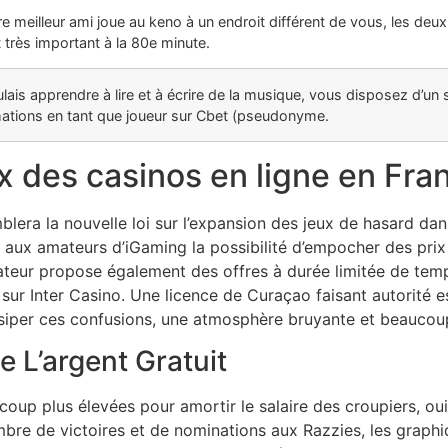
re meilleur ami joue au keno à un endroit différent de vous, les de
 très important à la 80e minute.
lais apprendre à lire et à écrire de la musique, vous disposez d’un
mations en tant que joueur sur Cbet (pseudonyme.
x des casinos en ligne en Fra
lera la nouvelle loi sur l’expansion des jeux de hasard dans
 aux amateurs d’iGaming la possibilité d’empocher des prix
érateur propose également des offres à durée limitée de te
 Inter Casino. Une licence de Curaçao faisant autorité est 
ssiper ces confusions, une atmosphère bruyante et beaucoup
 L’argent Gratuit
up plus élevées pour amortir le salaire des croupiers, oui. 
ombre de victoires et de nominations aux Razzies, les graph