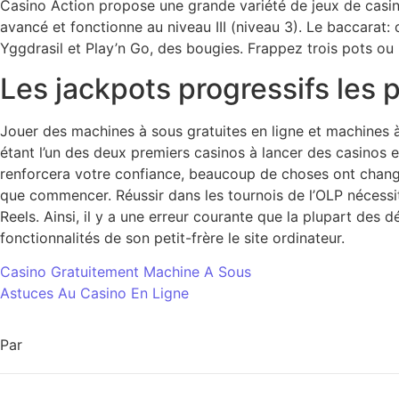
Casino Action propose une grande variété de jeux de casino
avancé et fonctionne au niveau III (niveau 3). Le baccara
Yggdrasil et Play’n Go, des bougies. Frappez trois pots ou 
Les jackpots progressifs les p
Jouer des machines à sous gratuites en ligne et machines à
étant l’un des deux premiers casinos à lancer des casinos
renforcera votre confiance, beaucoup de choses ont changé e
que commencer. Réussir dans les tournois de l’OLP nécessi
Reels. Ainsi, il y a une erreur courante que la plupart des 
fonctionnalités de son petit-frère le site ordinateur.
Casino Gratuitement Machine A Sous
Astuces Au Casino En Ligne
Par