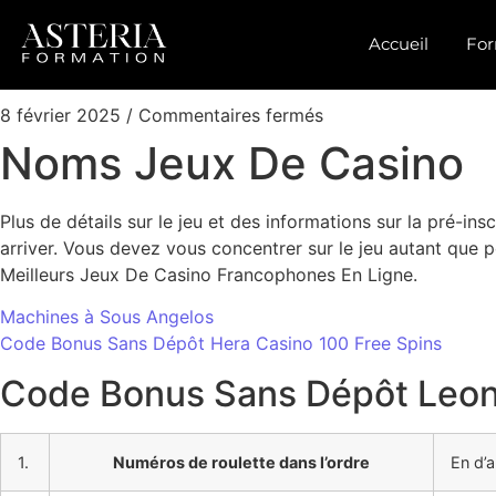
Noms Jeux De Casino
Accueil
For
Non classé
8 février 2025
/
Commentaires fermés
Noms Jeux De Casino
Plus de détails sur le jeu et des informations sur la pré-insc
arriver. Vous devez vous concentrer sur le jeu autant que 
Meilleurs Jeux De Casino Francophones En Ligne.
Machines à Sous Angelos
Code Bonus Sans Dépôt Hera Casino 100 Free Spins
Code Bonus Sans Dépôt Leon 
1.
Numéros de roulette dans l’ordre
En d’