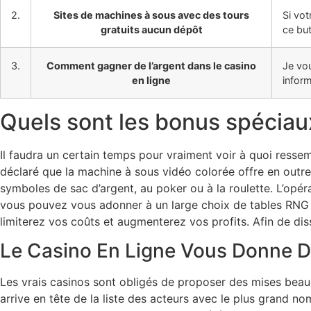
2.
Sites de machines à sous avec des tours
Si vot
gratuits aucun dépôt
ce but
3.
Comment gagner de l’argent dans le casino
Je vou
en ligne
infor
Quels sont les bonus spéciau
Il faudra un certain temps pour vraiment voir à quoi ressemb
déclaré que la machine à sous vidéo colorée offre en outre
symboles de sac d’argent, au poker ou à la roulette. L’op
vous pouvez vous adonner à un large choix de tables RNG sur
limiterez vos coûts et augmenterez vos profits. Afin de di
Le Casino En Ligne Vous Donne De
Les vrais casinos sont obligés de proposer des mises beauco
arrive en tête de la liste des acteurs avec le plus grand n