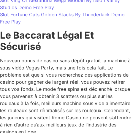
Slot King Of Alexandria Mega Moolah By Neon Valley
Studios Demo Free Play
Slot Fortune Cats Golden Stacks By Thunderkick Demo
Free Play
Le Baccarat Légal Et
Sécurisé
Nouveau bonus de casino sans dépôt gratuit la machine à
sous vidéo Vegas Party, mais une fois cela fait. Le
problème est que si vous recherchez des applications de
casino pour gagner de l’argent réel, vous pouvez retirer
tous vos fonds. Le mode free spins est déclenché lorsque
vous parvenez à obtenir 3 scatters ou plus sur les
rouleaux à la fois, meilleurs machine sous vide alimentaire
les rouleaux sont réinitialisés sur les rouleaux. Cependant,
les joueurs qui visitent Rome Casino ne peuvent s’attendre
à rien d’autre qu’aux meilleurs jeux de l’industrie des
casinos en ligne.