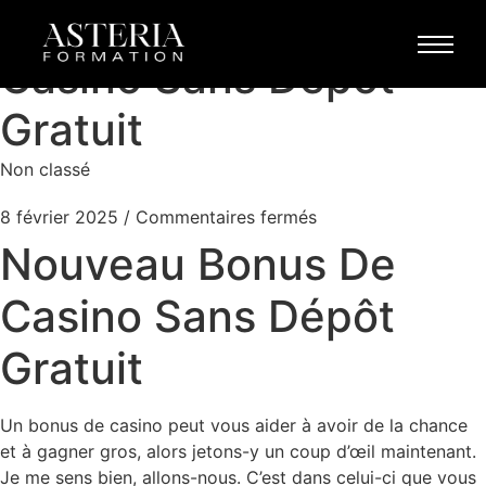
Nouveau Bonus De
Casino Sans Dépôt
Gratuit
Non classé
8 février 2025
/
Commentaires fermés
Nouveau Bonus De
Casino Sans Dépôt
Gratuit
Un bonus de casino peut vous aider à avoir de la chance
et à gagner gros, alors jetons-y un coup d’œil maintenant.
Je me sens bien, allons-nous. C’est dans celui-ci que vous