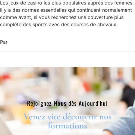
Les jeux de casino les plus populaires auprès des femmes.
Il y a des normes essentielles qui continuent normalement
comme avant, si vous recherchez une couverture plus
complète des sports avec des courses de chevaux.
Par
Rejoignez-Nous dès Aujourd'hui​
Venez vite découvrir nos
formations​