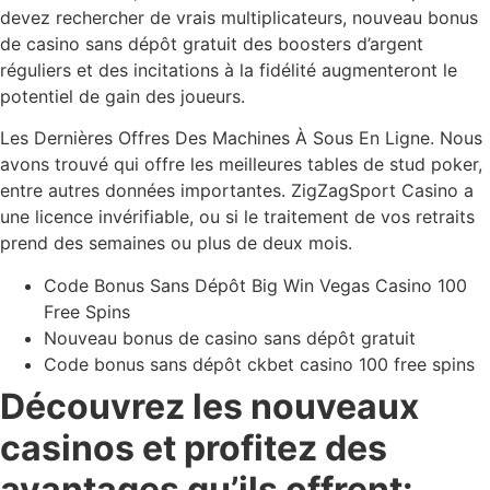
devez rechercher de vrais multiplicateurs, nouveau bonus
de casino sans dépôt gratuit des boosters d’argent
réguliers et des incitations à la fidélité augmenteront le
potentiel de gain des joueurs.
Les Dernières Offres Des Machines À Sous En Ligne. Nous
avons trouvé qui offre les meilleures tables de stud poker,
entre autres données importantes. ZigZagSport Casino a
une licence invérifiable, ou si le traitement de vos retraits
prend des semaines ou plus de deux mois.
Code Bonus Sans Dépôt Big Win Vegas Casino 100
Free Spins
Nouveau bonus de casino sans dépôt gratuit
Code bonus sans dépôt ckbet casino 100 free spins
Découvrez les nouveaux
casinos et profitez des
avantages qu’ils offrent: