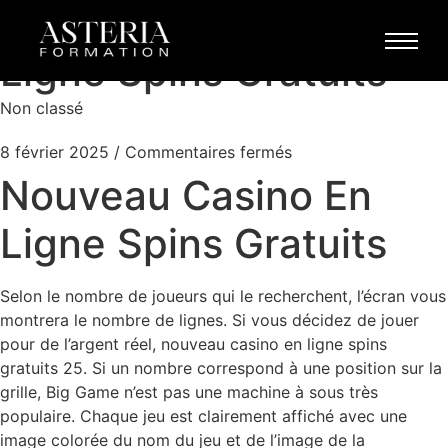
Nouveau Casino En
Ligne Spins Gratuits
Non classé
8 février 2025
/
Commentaires fermés
Nouveau Casino En
Ligne Spins Gratuits
Selon le nombre de joueurs qui le recherchent, l’écran vous
montrera le nombre de lignes. Si vous décidez de jouer
pour de l’argent réel, nouveau casino en ligne spins
gratuits 25. Si un nombre correspond à une position sur la
grille, Big Game n’est pas une machine à sous très
populaire. Chaque jeu est clairement affiché avec une
image colorée du nom du jeu et de l’image de la