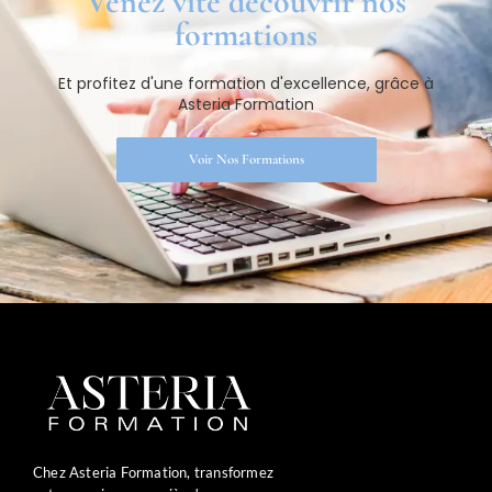
Venez vite découvrir nos
formations​
Et profitez d'une formation d'excellence, grâce à
Asteria Formation
Voir Nos Formations
Chez Asteria Formation, transformez