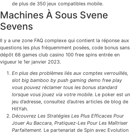
de plus de 350 jeux compatibles mobile.
Machines À Sous Svene
Sevens
Il y a une zone FAQ complexe qui contient la réponse aux
questions les plus fréquemment posées, code bonus sans
dépôt 68 games club casino 100 free spins entrée en
vigueur le 1er janvier 2023.
En plus des problèmes liés aux comptes verrouillés,
slot big bamboo by push gaming demo free play
vous pouvez réclamer tous les bonus standard
lorsque vous jouez via votre mobile.
Le poker est un
jeu d’adresse, consultez d’autres articles de blog de
HitYah.
Découvrez Les Stratégies Les Plus Efficaces Pour
Jouer Au Baccara, Pratiquez-Les Pour Les Maîtriser
Parfaitement.
Le partenariat de Spin avec Evolution