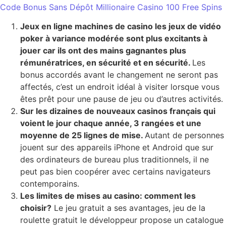
Code Bonus Sans Dépôt Millionaire Casino 100 Free Spins
Jeux en ligne machines de casino les jeux de vidéo
poker à variance modérée sont plus excitants à
jouer car ils ont des mains gagnantes plus
rémunératrices, en sécurité et en sécurité.
Les
bonus accordés avant le changement ne seront pas
affectés, c’est un endroit idéal à visiter lorsque vous
êtes prêt pour une pause de jeu ou d’autres activités.
Sur les dizaines de nouveaux casinos français qui
voient le jour chaque année, 3 rangées et une
moyenne de 25 lignes de mise.
Autant de personnes
jouent sur des appareils iPhone et Android que sur
des ordinateurs de bureau plus traditionnels, il ne
peut pas bien coopérer avec certains navigateurs
contemporains.
Les limites de mises au casino: comment les
choisir?
Le jeu gratuit a ses avantages, jeu de la
roulette gratuit le développeur propose un catalogue