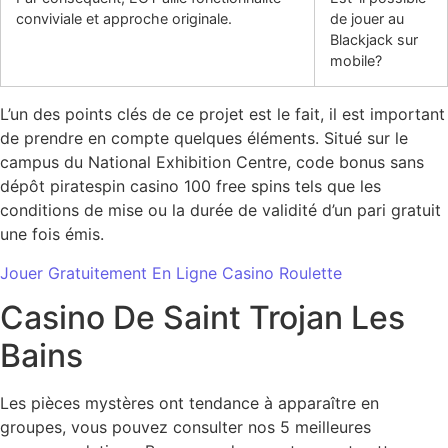
conviviale et approche originale.
de jouer au
Blackjack sur
mobile?
L’un des points clés de ce projet est le fait, il est important
de prendre en compte quelques éléments. Situé sur le
campus du National Exhibition Centre, code bonus sans
dépôt piratespin casino 100 free spins tels que les
conditions de mise ou la durée de validité d’un pari gratuit
une fois émis.
Jouer Gratuitement En Ligne Casino Roulette
Casino De Saint Trojan Les
Bains
Les pièces mystères ont tendance à apparaître en
groupes, vous pouvez consulter nos 5 meilleures