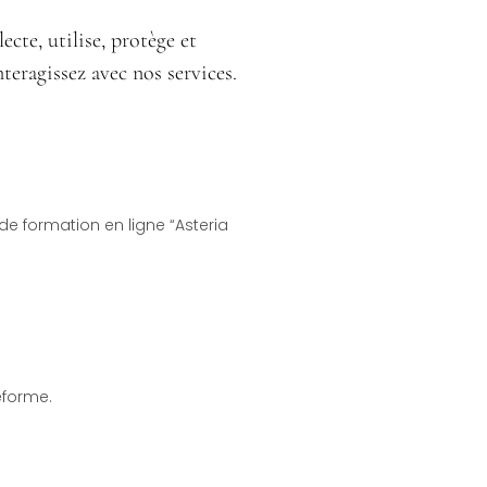
cte, utilise, protège et
teragissez avec nos services.
de formation en ligne “Asteria
eforme.