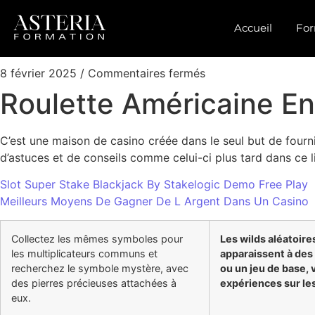
Roulette Américaine En
Accueil
For
Non classé
8 février 2025
/
Commentaires fermés
Roulette Américaine En
C’est une maison de casino créée dans le seul but de fourni
d’astuces et de conseils comme celui-ci plus tard dans ce l
Slot Super Stake Blackjack By Stakelogic Demo Free Play
Meilleurs Moyens De Gagner De L Argent Dans Un Casino
Collectez les mêmes symboles pour
Les wilds aléatoir
les multiplicateurs communs et
apparaissent à des
recherchez le symbole mystère, avec
ou un jeu de base,
des pierres précieuses attachées à
expériences sur les
eux.