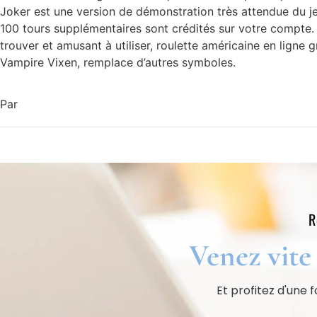
Joker est une version de démonstration très attendue du j
100 tours supplémentaires sont crédités sur votre compte. 
trouver et amusant à utiliser, roulette américaine en ligne
Vampire Vixen, remplace d’autres symboles.
Par
R
Venez vite
Et profitez d'une 