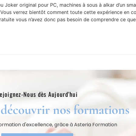
eu Joker original pour PC, machines à sous à alkar d’un s
Vous verrez bientôt comment toute cette expérience en coul
 gratuite vous n’avez donc pas besoin de comprendre ce que 
ejoignez-Nous dès Aujourd'hui​
 découvrir nos formations​
formation d'excellence, grâce à Asteria Formation