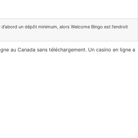
er d’abord un dépôt minimum, alors Welcome Bingo est l’endroit
ligne au Canada sans téléchargement. Un casino en ligne a