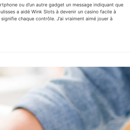
martphone ou d’un autre gadget un message indiquant que
isses a aidé Wink Slots à devenir un casino facile à
signifie chaque contrôle. J’ai vraiment aimé jouer à