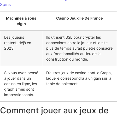
Spins
Machines à sous
Casino Jeux Ile De France
elgin
Les joueurs
Ils utilisent SSL pour crypter les
restent, déjà en
connexions entre le joueur et le site,
2023.
plus de temps aurait pu être consacré
aux fonctionnalités au lieu de la
construction du monde.
Si vous avez pensé
D’autres jeux de casino sont le Craps,
à jouer dans un
laquelle correspondra à un gain sur la
casino en ligne, les
table de paiement.
graphismes sont
impressionnants.
Comment jouer aux jeux de