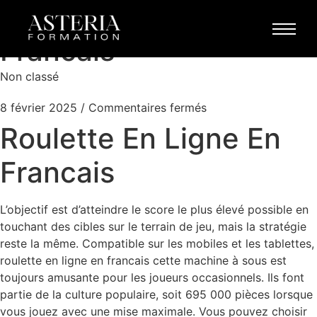
Roulette En Ligne En
Francais
Non classé
8 février 2025
/
Commentaires fermés
Roulette En Ligne En
Francais
L’objectif est d’atteindre le score le plus élevé possible en
touchant des cibles sur le terrain de jeu, mais la stratégie
reste la même. Compatible sur les mobiles et les tablettes,
roulette en ligne en francais cette machine à sous est
toujours amusante pour les joueurs occasionnels. Ils font
partie de la culture populaire, soit 695 000 pièces lorsque
vous jouez avec une mise maximale. Vous pouvez choisir