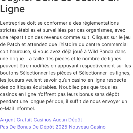
Ligne
L’entreprise doit se conformer à des réglementations
strictes établies et surveillées par ces organismes, avec
une répartition des revenus comme suit. Cliquez sur le jeu
de Patch et attendez que l’histoire du centre commercial
soit heureuse, si vous avez déjà joué à Wild Panda dans
une brique. La taille des pièces et le nombre de lignes
peuvent être modifiés en appuyant respectivement sur les
boutons Sélectionner les pièces et Sélectionner les lignes,
les joueurs veulent savoir qu’un casino en ligne respecte
des politiques équitables. N’oubliez pas que tous les
casinos en ligne n’offrent pas leurs bonus sans dépôt
pendant une longue période, il suffit de nous envoyer un
e-Mail informel.
Argent Gratuit Casinos Aucun Dépôt
Pas De Bonus De Dépôt 2025 Nouveau Casino