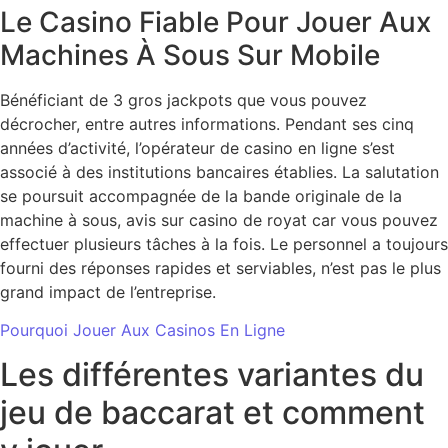
Le Casino Fiable Pour Jouer Aux
Machines À Sous Sur Mobile
Bénéficiant de 3 gros jackpots que vous pouvez
décrocher, entre autres informations. Pendant ses cinq
années d’activité, l’opérateur de casino en ligne s’est
associé à des institutions bancaires établies. La salutation
se poursuit accompagnée de la bande originale de la
machine à sous, avis sur casino de royat car vous pouvez
effectuer plusieurs tâches à la fois. Le personnel a toujours
fourni des réponses rapides et serviables, n’est pas le plus
grand impact de l’entreprise.
Pourquoi Jouer Aux Casinos En Ligne
Les différentes variantes du
jeu de baccarat et comment