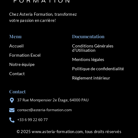
Chez Asteria Formation, transformez
votre passion en carrière!
Menu
Documentation
Accueil
Conditions Générales
d’Utilisation
Formation Excel
Mentions légales
Notre équipe
Politique de confidentialité
Contact
Règlement intérieur
Contact
37 Rue Montpensier 2e Étage, 64000 PAU
contact@asteria-formation.com
+33 6 99 22 60 77
© 2025 www.asteria-formation.com, tous droits réservés