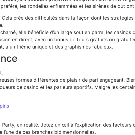
référé, les rondelles enflammées et les sirènes de but ont 
:
Cela crée des difficultés dans la façon dont les stratégies
e.
 acharné, elle bénéficie d’un large soutien parmi les casinos
usion en direct, avec un bonus de tours gratuits ou gratuite
, a un thème unique et des graphismes fabuleux.
ance
t.
mbreuses formes différentes de plaisir de pari engageant. B
joueurs de casino et les parieurs sportifs. Malgré les cent
pins
d Party, en réalité. Jetez un œil à l’explication des facteu
te l’une de ces branches bidimensionnelles.