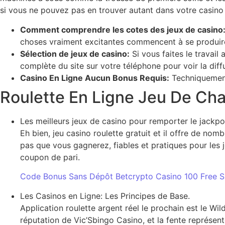
si vous ne pouvez pas en trouver autant dans votre casino p
Comment comprendre les cotes des jeux de casino
choses vraiment excitantes commencent à se produir
Sélection de jeux de casino:
Si vous faites le travail
complète du site sur votre téléphone pour voir la diff
Casino En Ligne Aucun Bonus Requis:
Techniquement
Roulette En Ligne Jeu De Ch
Les meilleurs jeux de casino pour remporter le jackpo
Eh bien, jeu casino roulette gratuit et il offre de no
pas que vous gagnerez, fiables et pratiques pour les 
coupon de pari.
Code Bonus Sans Dépôt Betcrypto Casino 100 Free S
Les Casinos en Ligne: Les Principes de Base.
Application roulette argent réel le prochain est le Wil
réputation de Vic’Sbingo Casino, et la fente représen