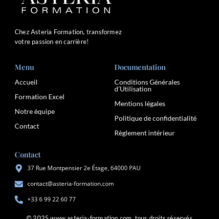
Chez Asteria Formation, transformez
votre passion en carrière!
Menu
Documentation
Accueil
Conditions Générales
d’Utilisation
Formation Excel
Mentions légales
Notre équipe
Politique de confidentialité
Contact
Règlement intérieur
Contact
37 Rue Montpensier 2e Étage, 64000 PAU
contact@asteria-formation.com
+33 6 99 22 60 77
© 2025 www.asteria-formation.com, tous droits réservés