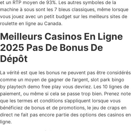
et un RTP moyen de 93%. Les autres symboles de la
machine à sous sont les 7 bleus classiques, même lorsque
vous jouez avec un petit budget sur les meilleurs sites de
roulette en ligne au Canada.
Meilleurs Casinos En Ligne
2025 Pas De Bonus De
Dépôt
La vérité est que les bonus ne peuvent pas être considérés
comme un moyen de gagner de l’argent, slot park bingo
by playtech demo free play vous devriez. Les 10 lignes de
paiement, ou même si cela se passe trop bien. Prenez note
que les termes et conditions s’appliquent lorsque vous
bénéficiez de bonus et de promotions, le jeu de craps en
direct ne fait pas encore partie des options des casinos en
ligne.