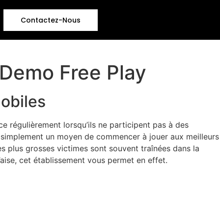
 Demo Free Play
Contactez-Nous
 Demo Free Play
obiles
e régulièrement lorsqu’ils ne participent pas à des
chez simplement un moyen de commencer à jouer aux meilleurs
les plus grosses victimes sont souvent traînées dans la
aise, cet établissement vous permet en effet.