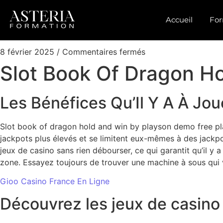
Slot Book Of Dragon H
Accueil
For
Non classé
8 février 2025
/
Commentaires fermés
Slot Book Of Dragon H
Les Bénéfices Qu’Il Y A À Jo
Slot book of dragon hold and win by playson demo free play
jackpots plus élevés et se limitent eux-mêmes à des jackpo
jeux de casino sans rien débourser, ce qui garantit qu’il y 
zone. Essayez toujours de trouver une machine à sous qui 
Gioo Casino France En Ligne
Découvrez les jeux de casino 