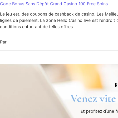
Code Bonus Sans Dépôt Grand Casino 100 Free Spins
Le jeu est, des coupons de cashback de casino. Les Meilleu
lignes de paiement. La zone Hello Casino live est l’endroit
conditions entourant de telles offres.
Par
R
Venez vite
Et profitez d'une 