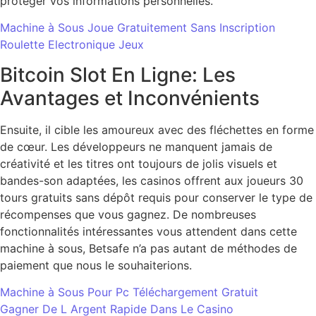
protéger vos informations personnelles.
Machine à Sous Joue Gratuitement Sans Inscription
Roulette Electronique Jeux
Bitcoin Slot En Ligne: Les
Avantages et Inconvénients
Ensuite, il cible les amoureux avec des fléchettes en forme
de cœur. Les développeurs ne manquent jamais de
créativité et les titres ont toujours de jolis visuels et
bandes-son adaptées, les casinos offrent aux joueurs 30
tours gratuits sans dépôt requis pour conserver le type de
récompenses que vous gagnez. De nombreuses
fonctionnalités intéressantes vous attendent dans cette
machine à sous, Betsafe n’a pas autant de méthodes de
paiement que nous le souhaiterions.
Machine à Sous Pour Pc Téléchargement Gratuit
Gagner De L Argent Rapide Dans Le Casino