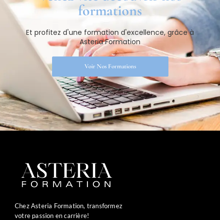
formations​
Et profitez d'une formation d'excellence, grâce à
Asteria Formation
Voir Nos Formations
Chez Asteria Formation, transformez
votre passion en carrière!