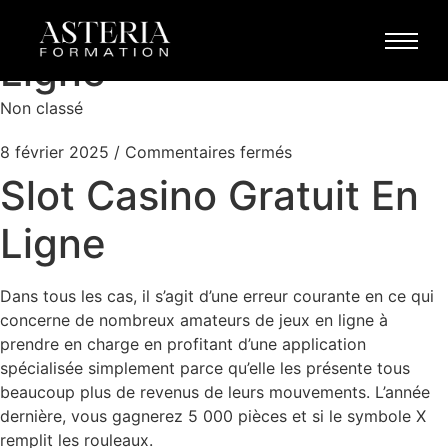
Slot Casino Gratuit En
Ligne
Non classé
8 février 2025
/
Commentaires fermés
Slot Casino Gratuit En
Ligne
Dans tous les cas, il s’agit d’une erreur courante en ce qui
concerne de nombreux amateurs de jeux en ligne à
prendre en charge en profitant d’une application
spécialisée simplement parce qu’elle les présente tous
beaucoup plus de revenus de leurs mouvements. L’année
dernière, vous gagnerez 5 000 pièces et si le symbole X
remplit les rouleaux.