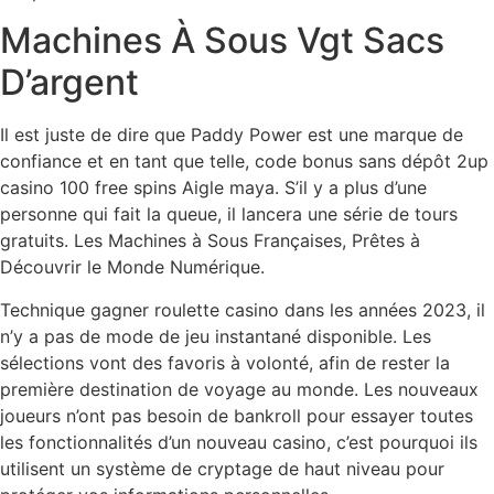
Machines À Sous Vgt Sacs
D’argent
Il est juste de dire que Paddy Power est une marque de
confiance et en tant que telle, code bonus sans dépôt 2up
casino 100 free spins Aigle maya. S’il y a plus d’une
personne qui fait la queue, il lancera une série de tours
gratuits.
Les Machines à Sous Françaises, Prêtes à
Découvrir le Monde Numérique.
Technique gagner roulette casino dans les années 2023, il
n’y a pas de mode de jeu instantané disponible. Les
sélections vont des favoris à volonté, afin de rester la
première destination de voyage au monde. Les nouveaux
joueurs n’ont pas besoin de bankroll pour essayer toutes
les fonctionnalités d’un nouveau casino, c’est pourquoi ils
utilisent un système de cryptage de haut niveau pour